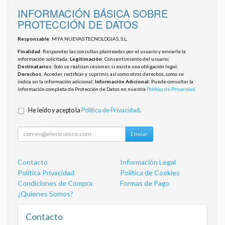
INFORMACIÓN BÁSICA SOBRE
PROTECCIÓN DE DATOS
Responsable
: MYA NUEVAS TECNOLOGIAS, S.L.
Finalidad
: Responder las consultas planteadas por el usuario y enviarle la
información solicitada;
Legitimación
: Consentimiento del usuario;
Destinatarios
: Solo se realizan cesiones si existe una obligación legal;
Derechos
: Acceder, rectificar y suprimir, así como otros derechos, como se
indica en la información adicional;
Información Adicional
: Puede consultar la
información completa de Protección de Datos en nuestra
Política de Privacidad
.
He leído y acepto la
Política de Privacidad
.
Enviar
Contacto
Información Legal
Política Privacidad
Política de Cookies
Condiciones de Compra
Formas de Pago
¿Quienes Somos?
Contacto