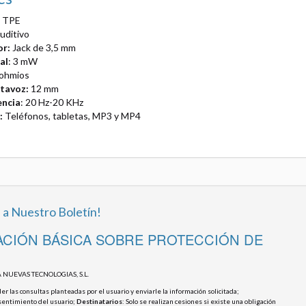
+ TPE
auditivo
or:
Jack de 3,5 mm
al
: 3 mW
 ohmios
ltavoz:
12 mm
encia
: 20 Hz-20 KHz
:
Teléfonos, tabletas, MP3 y MP4
 a Nuestro Boletín!
CIÓN BÁSICA SOBRE PROTECCIÓN DE
 NUEVAS TECNOLOGIAS, S.L.
r las consultas planteadas por el usuario y enviarle la información solicitada;
sentimiento del usuario;
Destinatarios
: Solo se realizan cesiones si existe una obligación