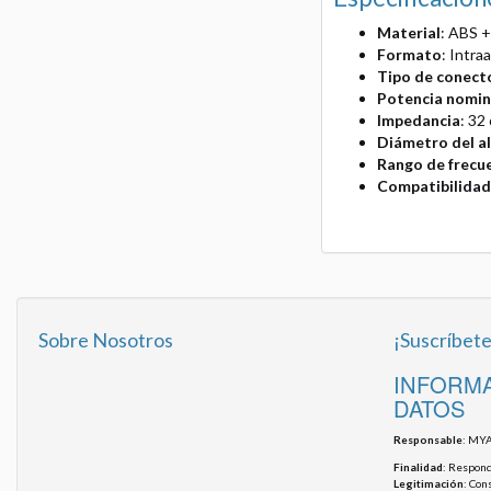
Material
: ABS 
Formato
: Intra
Tipo de conect
Potencia nomin
Impedancia
: 32
Diámetro del a
Rango de frecu
Compatibilidad
Sobre Nosotros
¡Suscríbete
INFORMA
DATOS
Responsable
: MYA
Finalidad
: Responde
Legitimación
: Con