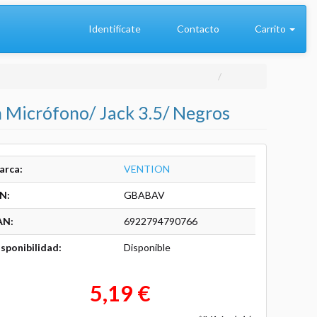
Identifícate
Contacto
Carrito
on Micrófono/ Jack 3.5/ Negros
arca:
VENTION
N:
GBABAV
AN:
6922794790766
sponibilidad:
Disponible
5,19 €