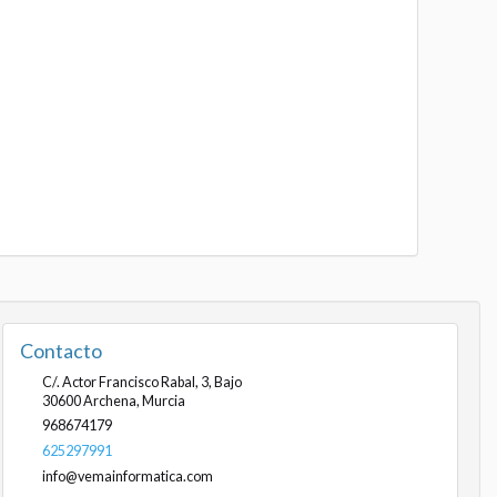
Contacto
C/. Actor Francisco Rabal, 3, Bajo
30600
Archena
,
Murcia
968674179
625297991
info@vemainformatica.com