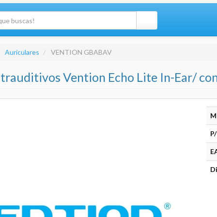
Auriculares
VENTION GBABAV
ntrauditivos Vention Echo Lite In-Ear/ c
M
P/
E
Di