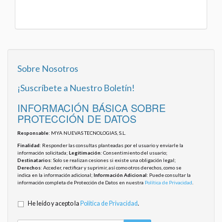
Sobre Nosotros
¡Suscríbete a Nuestro Boletín!
INFORMACIÓN BÁSICA SOBRE
PROTECCIÓN DE DATOS
Responsable
: MYA NUEVAS TECNOLOGIAS, S.L.
Finalidad
: Responder las consultas planteadas por el usuario y enviarle la
información solicitada;
Legitimación
: Consentimiento del usuario;
Destinatarios
: Solo se realizan cesiones si existe una obligación legal;
Derechos
: Acceder, rectificar y suprimir, así como otros derechos, como se
indica en la información adicional;
Información Adicional
: Puede consultar la
información completa de Protección de Datos en nuestra
Política de Privacidad
.
He leído y acepto la
Política de Privacidad
.