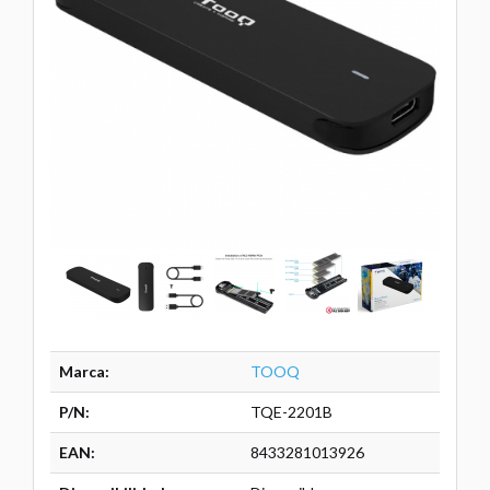
Marca:
TOOQ
P/N:
TQE-2201B
EAN:
8433281013926