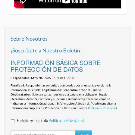
Sobre Nosotros
¡Suscríbete a Nuestro Boletín!
INFORMACIÓN BÁSICA SOBRE
PROTECCIÓN DE DATOS
Responsable
: MYA NUEVAS TECNOLOGIAS, S.L.
Finalidad
: Responder las consultas planteadas por el usuario y enviarle la
información solicitada;
Legitimación
: Consentimiento del usuario;
Destinatarios
: Solo se realizan cesiones si existe una obligación legal;
Derechos
: Acceder, rectificar y suprimir, así como otros derechos, como se
indica en la información adicional;
Información Adicional
: Puede consultar la
información completa de Protección de Datos en nuestra
Política de Privacidad
.
He leído y acepto la
Política de Privacidad
.
Enviar