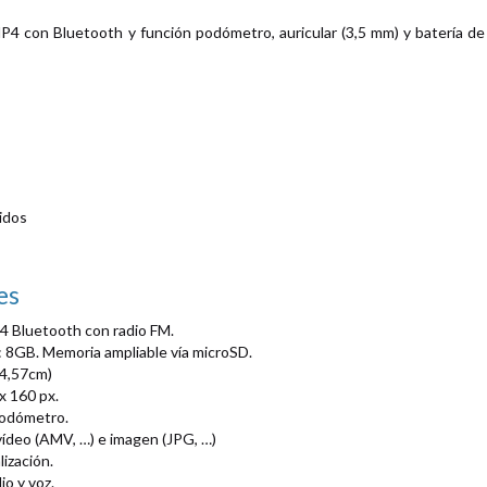
P4 con Bluetooth y función podómetro, auricular (3,5 mm) y batería de
uidos
es
 Bluetooth con radio FM.
 8GB. Memoria ampliable vía microSD.
 (4,57cm)
x 160 px.
 podómetro.
vídeo (AMV, …) e imagen (JPG, …)
ización.
io y voz.