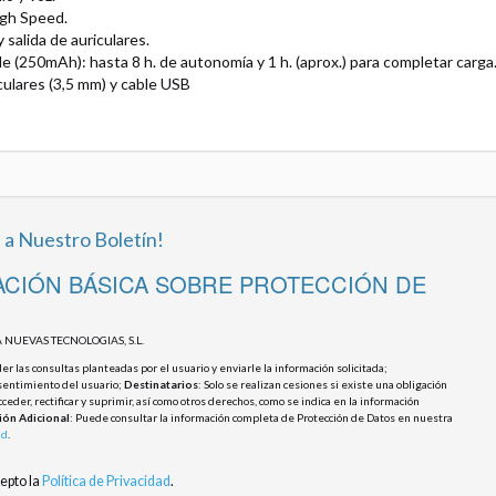
igh Speed.
y salida de auriculares.
le (250mAh): hasta 8 h. de autonomía y 1 h. (aprox.) para completar carga
culares (3,5 mm) y cable USB
 a Nuestro Boletín!
CIÓN BÁSICA SOBRE PROTECCIÓN DE
 NUEVAS TECNOLOGIAS, S.L.
r las consultas planteadas por el usuario y enviarle la información solicitada;
sentimiento del usuario;
Destinatarios
: Solo se realizan cesiones si existe una obligación
cceder, rectificar y suprimir, así como otros derechos, como se indica en la información
ión Adicional
: Puede consultar la información completa de Protección de Datos en nuestra
ad
.
cepto la
Política de Privacidad
.