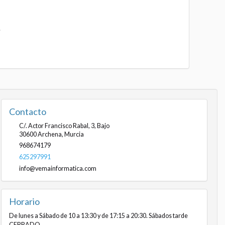
.
Contacto
C/. Actor Francisco Rabal, 3, Bajo
30600
Archena
,
Murcia
968674179
625297991
info@vemainformatica.com
Horario
De lunes a Sábado de 10 a 13:30 y de 17:15 a 20:30. Sábados tarde
CERRADO