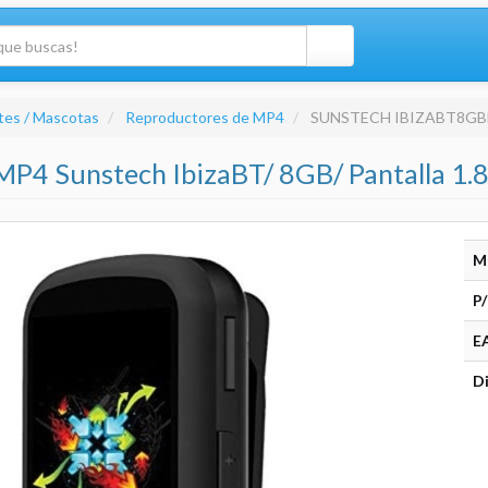
tes / Mascotas
Reproductores de MP4
SUNSTECH IBIZABT8G
P4 Sunstech IbizaBT/ 8GB/ Pantalla 1.8
M
P/
E
Di