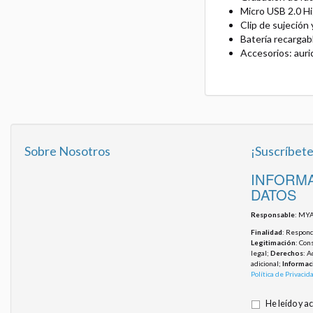
Micro USB 2.0 H
Clip de sujeción 
Batería recargab
Accesorios: auri
Sobre Nosotros
¡Suscríbete
INFORMA
DATOS
Responsable
: MYA
Finalidad
: Responde
Legitimación
: Con
legal;
Derechos
: A
adicional;
Informac
Política de Privacid
He leído y a