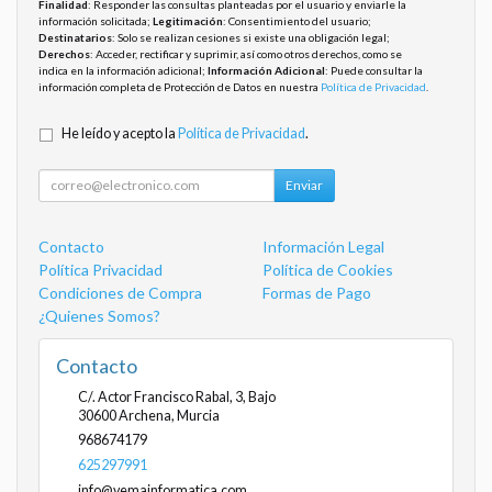
Finalidad
: Responder las consultas planteadas por el usuario y enviarle la
información solicitada;
Legitimación
: Consentimiento del usuario;
Destinatarios
: Solo se realizan cesiones si existe una obligación legal;
Derechos
: Acceder, rectificar y suprimir, así como otros derechos, como se
indica en la información adicional;
Información Adicional
: Puede consultar la
información completa de Protección de Datos en nuestra
Política de Privacidad
.
He leído y acepto la
Política de Privacidad
.
Enviar
Contacto
Información Legal
Política Privacidad
Política de Cookies
Condiciones de Compra
Formas de Pago
¿Quienes Somos?
Contacto
C/. Actor Francisco Rabal, 3, Bajo
30600
Archena
,
Murcia
968674179
625297991
info@vemainformatica.com