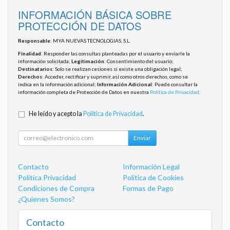
INFORMACIÓN BÁSICA SOBRE
PROTECCIÓN DE DATOS
Responsable
: MYA NUEVAS TECNOLOGIAS, S.L.
Finalidad
: Responder las consultas planteadas por el usuario y enviarle la
información solicitada;
Legitimación
: Consentimiento del usuario;
Destinatarios
: Solo se realizan cesiones si existe una obligación legal;
Derechos
: Acceder, rectificar y suprimir, así como otros derechos, como se
indica en la información adicional;
Información Adicional
: Puede consultar la
información completa de Protección de Datos en nuestra
Política de Privacidad
.
He leído y acepto la
Política de Privacidad
.
Enviar
Contacto
Información Legal
Política Privacidad
Política de Cookies
Condiciones de Compra
Formas de Pago
¿Quienes Somos?
Contacto