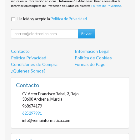
indica en la información adicional;
Información Adicional
: Puede consultar la
información completa de Protección de Datos en nuestra
Política de Privacidad
.
He leído y acepto la
Política de Privacidad
.
Enviar
Contacto
Información Legal
Política Privacidad
Política de Cookies
Condiciones de Compra
Formas de Pago
¿Quienes Somos?
Contacto
C/. Actor Francisco Rabal, 3, Bajo
30600
Archena
,
Murcia
968674179
625297991
info@vemainformatica.com