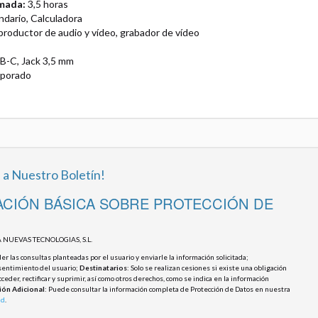
amada:
3,5 horas
dario, Calculadora
roductor de audio y vídeo, grabador de vídeo
-C, Jack 3,5 mm
rporado
 a Nuestro Boletín!
CIÓN BÁSICA SOBRE PROTECCIÓN DE
 NUEVAS TECNOLOGIAS, S.L.
r las consultas planteadas por el usuario y enviarle la información solicitada;
sentimiento del usuario;
Destinatarios
: Solo se realizan cesiones si existe una obligación
cceder, rectificar y suprimir, así como otros derechos, como se indica en la información
ión Adicional
: Puede consultar la información completa de Protección de Datos en nuestra
ad
.