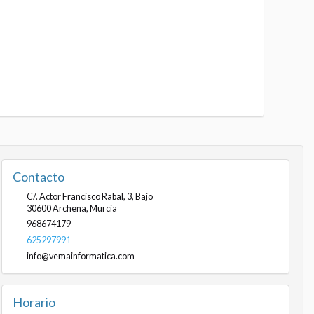
Contacto
C/. Actor Francisco Rabal, 3, Bajo
30600
Archena
,
Murcia
968674179
625297991
info@vemainformatica.com
Horario