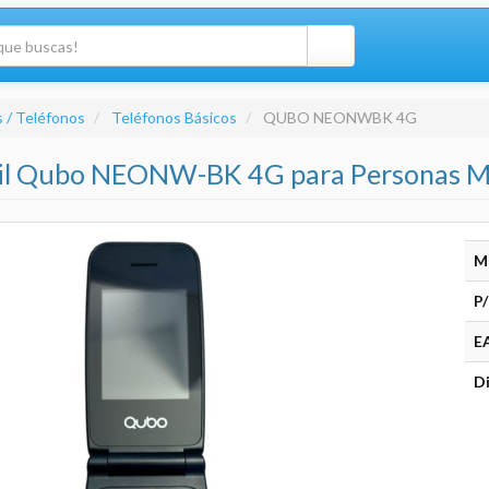
 / Teléfonos
Teléfonos Básicos
QUBO NEONWBK 4G
il Qubo NEONW-BK 4G para Personas M
M
P/
E
Di