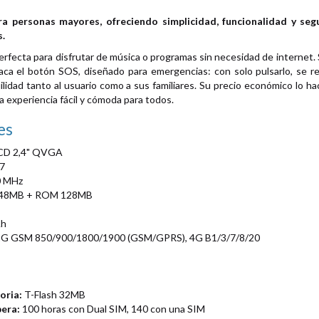
ra personas mayores, ofreciendo simplicidad, funcionalidad y segu
.
perfecta para disfrutar de música o programas sin necesidad de interne
aca el botón SOS, diseñado para emergencias: con solo pulsarlo, se r
idad tanto al usuario como a sus familiares. Su precio económico lo hac
 experiencia fácil y cómoda para todos.
es
CD 2,4" QVGA
7
0 MHz
48MB + ROM 128MB
Ah
G GSM 850/900/1800/1900 (GSM/GPRS), 4G B1/3/7/8/20
oria:
T-Flash 32MB
pera:
100 horas con Dual SIM, 140 con una SIM