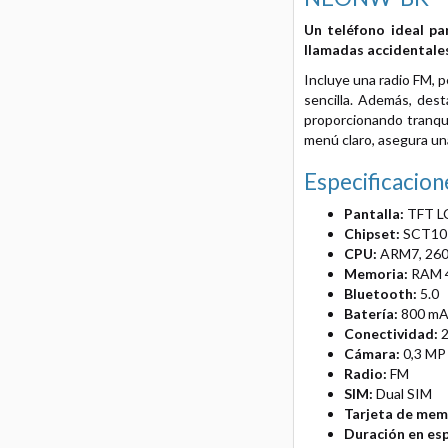
Un teléfono ideal pa
llamadas accidentales
Incluye una radio FM, 
sencilla. Además, dest
proporcionando tranquil
menú claro, asegura una
Especificacion
Pantalla:
TFT L
Chipset:
SCT10
CPU:
ARM7, 26
Memoria:
RAM 
Bluetooth:
5.0
Batería:
800 m
Conectividad:
2
Cámara:
0,3 MP
Radio:
FM
SIM:
Dual SIM
Tarjeta de mem
Duración en es