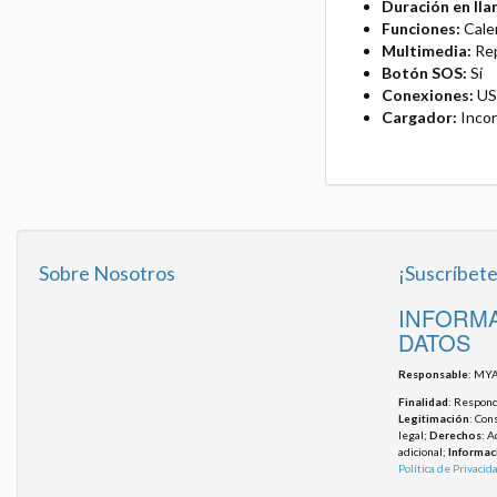
Duración en ll
Funciones:
Calen
Multimedia:
Rep
Botón SOS:
Sí
Conexiones:
USB
Cargador:
Inco
Sobre Nosotros
¡Suscríbete
INFORMA
DATOS
Responsable
: MYA
Finalidad
: Responde
Legitimación
: Con
legal;
Derechos
: A
adicional;
Informac
Política de Privacid