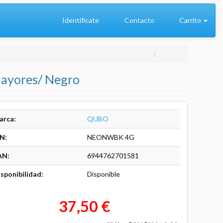
Identifícate
Contacto
Carrito
ayores/ Negro
arca:
QUBO
N:
NEONWBK 4G
AN:
6944762701581
sponibilidad:
Disponible
37,50 €