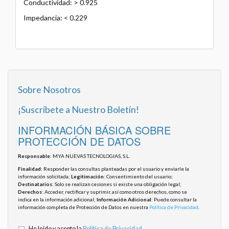
Conductividad: > 0.925
Impedancia: < 0.229
Sobre Nosotros
¡Suscríbete a Nuestro Boletín!
INFORMACIÓN BÁSICA SOBRE
PROTECCIÓN DE DATOS
Responsable
: MYA NUEVAS TECNOLOGIAS, S.L.
Finalidad
: Responder las consultas planteadas por el usuario y enviarle la
información solicitada;
Legitimación
: Consentimiento del usuario;
Destinatarios
: Solo se realizan cesiones si existe una obligación legal;
Derechos
: Acceder, rectificar y suprimir, así como otros derechos, como se
indica en la información adicional;
Información Adicional
: Puede consultar la
información completa de Protección de Datos en nuestra
Política de Privacidad
.
He leído y acepto la
Política de Privacidad
.