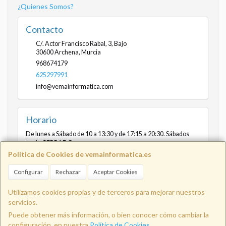
¿Quienes Somos?
Contacto
C/. Actor Francisco Rabal, 3, Bajo
30600
Archena
,
Murcia
968674179
625297991
info@vemainformatica.com
Horario
De lunes a Sábado de 10 a 13:30 y de 17:15 a 20:30. Sábados
tarde CERRADO
Política de Cookies de vemainformatica.es
Configurar
Rechazar
Aceptar Cookies
Info@vemainformatica.com
625
Utilizamos cookies propias y de terceros para mejorar nuestros
servicios.
Puede obtener más información, o bien conocer cómo cambiar la
29 79 91
configuración, en nuestra
Política de Cookies
.