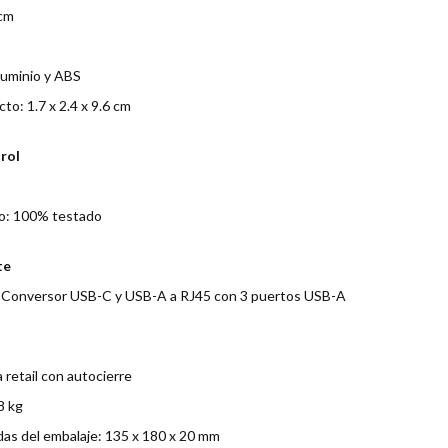
 cm
luminio y ABS
o: 1.7 x 2.4 x 9.6 cm
trol
o: 100% testado
te
 x Conversor USB-C y USB-A a RJ45 con 3 puertos USB-A
 retail con autocierre
8 kg
as del embalaje: 135 x 180 x 20 mm