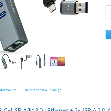
nformación
Recomendar a un amigo
-C+USB-A/M 3.0 a Ethernet + 3xUSB-A 3.0, Al