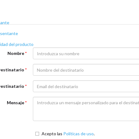
icante
resentante
idad del producto
Nombre
*
estinatario
*
Destinatario
*
Mensaje
*
Acepto las
Políticas de uso
.