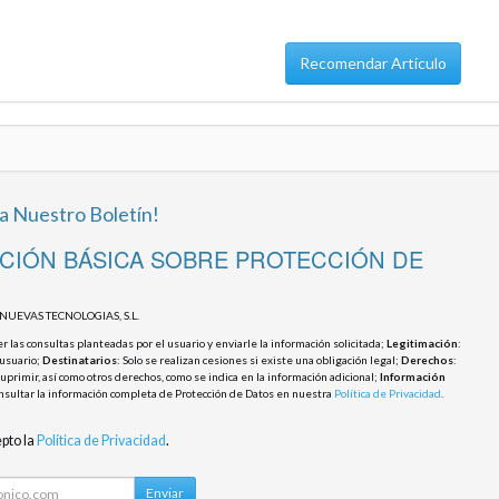
Recomendar Artículo
 a Nuestro Boletín!
CIÓN BÁSICA SOBRE PROTECCIÓN DE
NUEVAS TECNOLOGIAS, S.L.
 las consultas planteadas por el usuario y enviarle la información solicitada;
Legitimación
:
usuario;
Destinatarios
: Solo se realizan cesiones si existe una obligación legal;
Derechos
:
 suprimir, así como otros derechos, como se indica en la información adicional;
Información
nsultar la información completa de Protección de Datos en nuestra
Política de Privacidad
.
epto la
Política de Privacidad
.
Enviar