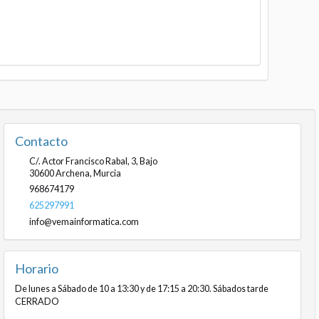
Contacto
C/. Actor Francisco Rabal, 3, Bajo
30600
Archena
,
Murcia
968674179
625297991
info@vemainformatica.com
Horario
De lunes a Sábado de 10 a 13:30 y de 17:15 a 20:30. Sábados tarde
CERRADO