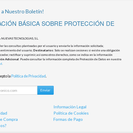
 a Nuestro Boletín!
CIÓN BÁSICA SOBRE PROTECCIÓN DE
 NUEVAS TECNOLOGIAS, S.L.
r las consultas planteadas por el usuario y enviarle la información solicitada;
sentimiento del usuario;
Destinatarios
: Solo se realizan cesiones si existe una obligación
cceder, rectificar y suprimir, así como otros derechos, como se indica en la información
ión Adicional
: Puede consultar la información completa de Protección de Datos en nuestra
ad
.
cepto la
Política de Privacidad
.
Enviar
Información Legal
idad
Política de Cookies
de Compra
Formas de Pago
os?