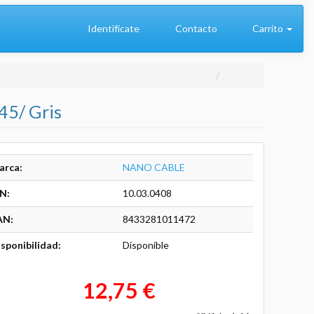
Identifícate
Contacto
Carrito
45/ Gris
arca:
NANO CABLE
N:
10.03.0408
AN:
8433281011472
sponibilidad:
Disponible
12,75 €