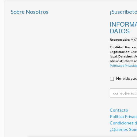
Sobre Nosotros
¡Suscríbete
INFORMA
DATOS
Responsable
: MYA
Finalidad
: Responde
Legitimación
: Con
legal;
Derechos
: A
adicional;
Informac
Política de Privacid
He leído y a
Contacto
Política Privac
Condiciones 
¿Quienes Som