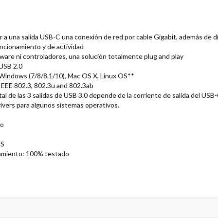
 a una salida USB-C una conexión de red por cable Gigabit, además de d
uncionamiento y de actividad
ware ni controladores, una solución totalmente plug and play
USB 2.0
Windows (7/8/8.1/10), Mac OS X, Linux OS**
IEEE 802.3, 802.3u and 802.3ab
tal de las 3 salidas de USB 3.0 depende de la corriente de salida del USB-
rivers para algunos sistemas operativos.
io
HS
amiento: 100% testado