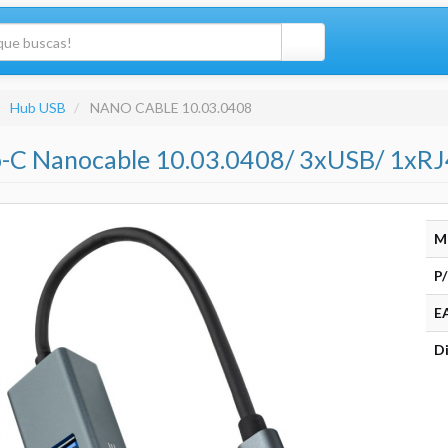
Hub USB
NANO CABLE 10.03.0408
-C Nanocable 10.03.0408/ 3xUSB/ 1xRJ
M
P/
E
Di