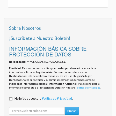
Sobre Nosotros
¡Suscríbete a Nuestro Boletín!
INFORMACIÓN BÁSICA SOBRE
PROTECCIÓN DE DATOS
Responsable
: MYA NUEVAS TECNOLOGIAS, S.L.
Finalidad
: Responder las consultas planteadas por el usuario y enviarle la
información solicitada;
Legitimación
: Consentimiento del usuario;
Destinatarios
: Solo se realizan cesiones si existe una obligación legal;
Derechos
: Acceder, rectificar y suprimir, así como otros derechos, como se
indica en la información adicional;
Información Adicional
: Puede consultar la
información completa de Protección de Datos en nuestra
Política de Privacidad
.
He leído y acepto la
Política de Privacidad
.
Enviar