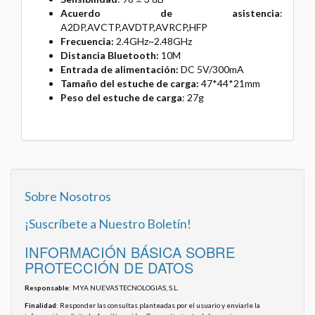
Acuerdo de asistencia
:
A2DP,AVCTP,AVDTP,AVRCP,HFP
Frecuencia:
2.4GHz~2.48GHz
Distancia Bluetooth:
10M
Entrada de alimentación:
DC 5V/300mA
Tamaño del estuche de carga:
47*44*21mm
Peso del estuche de carga
: 27g
Sobre Nosotros
¡Suscríbete a Nuestro Boletín!
INFORMACIÓN BÁSICA SOBRE
PROTECCIÓN DE DATOS
Responsable
: MYA NUEVAS TECNOLOGIAS, S.L.
Finalidad
: Responder las consultas planteadas por el usuario y enviarle la