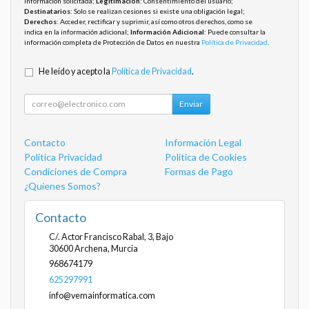
información solicitada;
Legitimación
: Consentimiento del usuario;
Destinatarios
: Solo se realizan cesiones si existe una obligación legal;
Derechos
: Acceder, rectificar y suprimir, así como otros derechos, como se
indica en la información adicional;
Información Adicional
: Puede consultar la
información completa de Protección de Datos en nuestra
Política de Privacidad
.
He leído y acepto la
Política de Privacidad
.
Enviar
Contacto
Información Legal
Política Privacidad
Política de Cookies
Condiciones de Compra
Formas de Pago
¿Quienes Somos?
Contacto
C/. Actor Francisco Rabal, 3, Bajo
30600
Archena
,
Murcia
968674179
625297991
info@vemainformatica.com