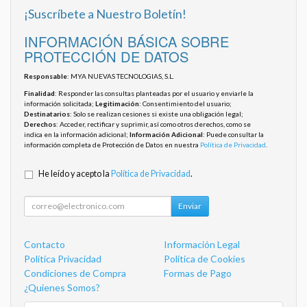
¡Suscríbete a Nuestro Boletín!
INFORMACIÓN BÁSICA SOBRE
PROTECCIÓN DE DATOS
Responsable
: MYA NUEVAS TECNOLOGIAS, S.L.
Finalidad
: Responder las consultas planteadas por el usuario y enviarle la
información solicitada;
Legitimación
: Consentimiento del usuario;
Destinatarios
: Solo se realizan cesiones si existe una obligación legal;
Derechos
: Acceder, rectificar y suprimir, así como otros derechos, como se
indica en la información adicional;
Información Adicional
: Puede consultar la
información completa de Protección de Datos en nuestra
Política de Privacidad
.
He leído y acepto la
Política de Privacidad
.
Enviar
Contacto
Información Legal
Política Privacidad
Política de Cookies
Condiciones de Compra
Formas de Pago
¿Quienes Somos?