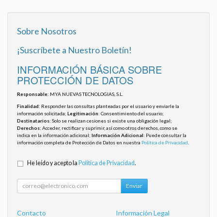
Sobre Nosotros
¡Suscríbete a Nuestro Boletín!
INFORMACIÓN BÁSICA SOBRE
PROTECCIÓN DE DATOS
Responsable
: MYA NUEVAS TECNOLOGIAS, S.L.
Finalidad
: Responder las consultas planteadas por el usuario y enviarle la
información solicitada;
Legitimación
: Consentimiento del usuario;
Destinatarios
: Solo se realizan cesiones si existe una obligación legal;
Derechos
: Acceder, rectificar y suprimir, así como otros derechos, como se
indica en la información adicional;
Información Adicional
: Puede consultar la
información completa de Protección de Datos en nuestra
Política de Privacidad
.
He leído y acepto la
Política de Privacidad
.
Enviar
Contacto
Información Legal