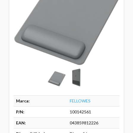
Marca:
FELLOWES
P/N:
100142561
EAN:
043859812226