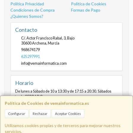
Política Privacidad
Política de Cookies
Condiciones de Compra
Formas de Pago
¿Quienes Somos?
Contacto
C/. Actor Francisco Rabal, 3, Bajo
30600
Archena
,
Murcia
968674179
625297991
info@vemainformatica.com
Horario
De lunes a Sábado de 10 a 13:30 y de 17:15 a 20:30. Sábados
tarde CERRADO
Política de Cookies de vemainformatica.es
Configurar
Rechazar
Aceptar Cookies
Info@vemainformatica.com
625
Utilizamos cookies propias y de terceros para mejorar nuestros
servicios.