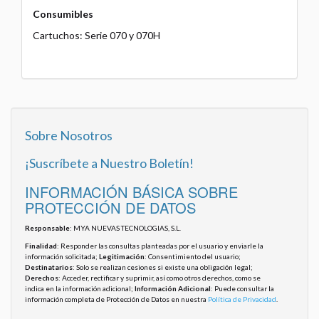
Consumibles
Cartuchos: Serie 070 y 070H
Sobre Nosotros
¡Suscríbete a Nuestro Boletín!
INFORMACIÓN BÁSICA SOBRE
PROTECCIÓN DE DATOS
Responsable
: MYA NUEVAS TECNOLOGIAS, S.L.
Finalidad
: Responder las consultas planteadas por el usuario y enviarle la
información solicitada;
Legitimación
: Consentimiento del usuario;
Destinatarios
: Solo se realizan cesiones si existe una obligación legal;
Derechos
: Acceder, rectificar y suprimir, así como otros derechos, como se
indica en la información adicional;
Información Adicional
: Puede consultar la
información completa de Protección de Datos en nuestra
Política de Privacidad
.