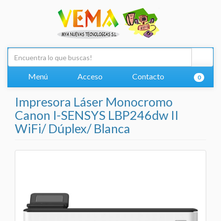
Menú
Acceso
Contacto
0
Impresora Láser Monocromo
Canon I-SENSYS LBP246dw II
WiFi/ Dúplex/ Blanca