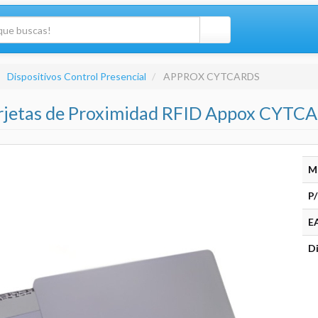
Dispositivos Control Presencial
APPROX CYTCARDS
arjetas de Proximidad RFID Appox CYT
M
P/
E
Di