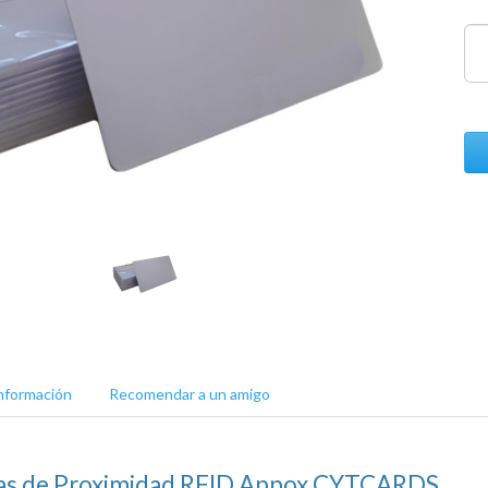
nformación
Recomendar a un amigo
tas de Proximidad RFID Appox CYTCARDS