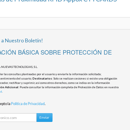
 a Nuestro Boletín!
CIÓN BÁSICA SOBRE PROTECCIÓN DE
 NUEVAS TECNOLOGIAS, S.L.
r las consultas planteadas por el usuario y enviarle la información solicitada;
sentimiento del usuario;
Destinatarios
: Solo se realizan cesiones si existe una obligación
cceder, rectificar y suprimir, así como otros derechos, como se indica en la información
ión Adicional
: Puede consultar la información completa de Protección de Datos en nuestra
ad
.
cepto la
Política de Privacidad
.
Enviar