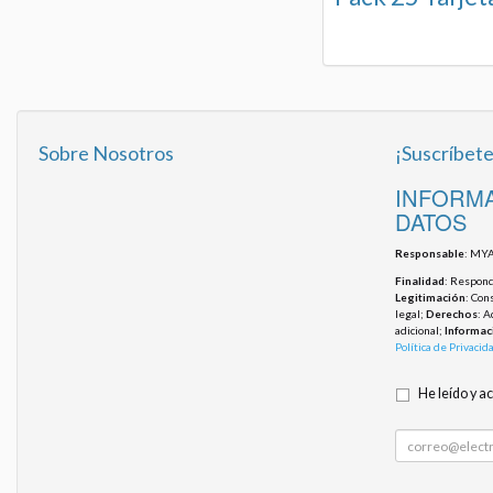
Sobre Nosotros
¡Suscríbete
INFORMA
DATOS
Responsable
: MYA
Finalidad
: Responde
Legitimación
: Con
legal;
Derechos
: A
adicional;
Informac
Política de Privacid
He leído y a