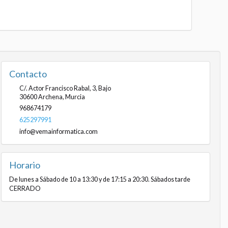
Contacto
C/. Actor Francisco Rabal, 3, Bajo
30600
Archena
,
Murcia
968674179
625297991
info@vemainformatica.com
Horario
De lunes a Sábado de 10 a 13:30 y de 17:15 a 20:30. Sábados tarde
CERRADO