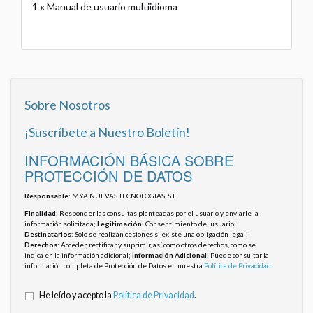
1 x Manual de usuario multiidioma
Sobre Nosotros
¡Suscríbete a Nuestro Boletín!
INFORMACIÓN BÁSICA SOBRE
PROTECCIÓN DE DATOS
Responsable
: MYA NUEVAS TECNOLOGIAS, S.L.
Finalidad
: Responder las consultas planteadas por el usuario y enviarle la
información solicitada;
Legitimación
: Consentimiento del usuario;
Destinatarios
: Solo se realizan cesiones si existe una obligación legal;
Derechos
: Acceder, rectificar y suprimir, así como otros derechos, como se
indica en la información adicional;
Información Adicional
: Puede consultar la
información completa de Protección de Datos en nuestra
Política de Privacidad
.
He leído y acepto la
Política de Privacidad
.