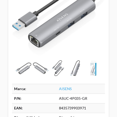
Marca:
AISENS
P/N:
ASUC-4P035-GR
EAN:
8435739903971