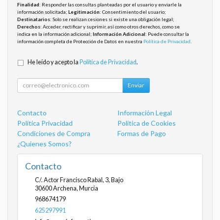
Finalidad
: Responder las consultas planteadas por el usuario y enviarle la
información solicitada;
Legitimación
: Consentimiento del usuario;
Destinatarios
: Solo se realizan cesiones si existe una obligación legal;
Derechos
: Acceder, rectificar y suprimir, así como otros derechos, como se
indica en la información adicional;
Información Adicional
: Puede consultar la
información completa de Protección de Datos en nuestra
Política de Privacidad
.
He leído y acepto la
Política de Privacidad
.
Enviar
Contacto
Información Legal
Política Privacidad
Política de Cookies
Condiciones de Compra
Formas de Pago
¿Quienes Somos?
Contacto
C/. Actor Francisco Rabal, 3, Bajo
30600
Archena
,
Murcia
968674179
625297991