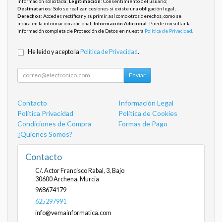
información solicitada;
Legitimación
: Consentimiento del usuario;
Destinatarios
: Solo se realizan cesiones si existe una obligación legal;
Derechos
: Acceder, rectificar y suprimir, así como otros derechos, como se
indica en la información adicional;
Información Adicional
: Puede consultar la
información completa de Protección de Datos en nuestra
Política de Privacidad
.
He leído y acepto la
Política de Privacidad
.
Enviar
Contacto
Información Legal
Política Privacidad
Política de Cookies
Condiciones de Compra
Formas de Pago
¿Quienes Somos?
Contacto
C/. Actor Francisco Rabal, 3, Bajo
30600
Archena
,
Murcia
968674179
625297991
info@vemainformatica.com