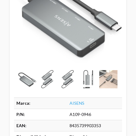
Marca:
AISENS
P/N:
A109-0946
EAN:
8435739903353