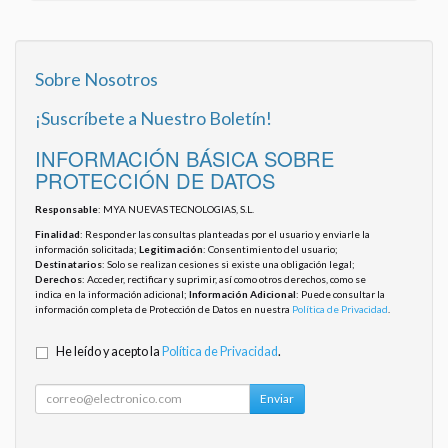
Sobre Nosotros
¡Suscríbete a Nuestro Boletín!
INFORMACIÓN BÁSICA SOBRE
PROTECCIÓN DE DATOS
Responsable
: MYA NUEVAS TECNOLOGIAS, S.L.
Finalidad
: Responder las consultas planteadas por el usuario y enviarle la
información solicitada;
Legitimación
: Consentimiento del usuario;
Destinatarios
: Solo se realizan cesiones si existe una obligación legal;
Derechos
: Acceder, rectificar y suprimir, así como otros derechos, como se
indica en la información adicional;
Información Adicional
: Puede consultar la
información completa de Protección de Datos en nuestra
Política de Privacidad
.
He leído y acepto la
Política de Privacidad
.
Enviar