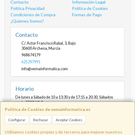
Contacto
Información Legal
Política Privacidad
Política de Cookies
Condiciones de Compra
Formas de Pago
¿Quienes Somos?
Contacto
C/. Actor Francisco Rabal, 3, Bajo
30600
Archena
,
Murcia
968674179
625297991
info@vemainformatica.com
Horario
De lunes a Sábado de 10 a 13:30 y de 17:15 a 20:30. Sábados
tarde CERRADO
Política de Cookies de vemainformatica.es
Configurar
Rechazar
Aceptar Cookies
Info@vemainformatica.com
625
Utilizamos cookies propias y de terceros para mejorar nuestros