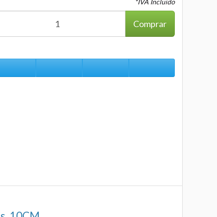
*IVA Incluido
Comprar
is, 10CM