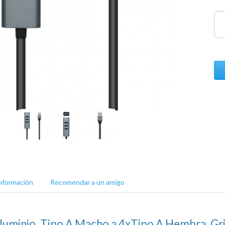
nformación
Recomendar a un amigo
luminio, Tipo A Macho a 4xTipo A Hembra, Gr