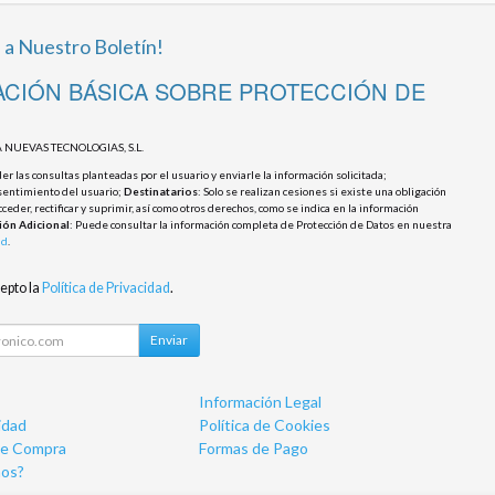
 a Nuestro Boletín!
CIÓN BÁSICA SOBRE PROTECCIÓN DE
 NUEVAS TECNOLOGIAS, S.L.
r las consultas planteadas por el usuario y enviarle la información solicitada;
sentimiento del usuario;
Destinatarios
: Solo se realizan cesiones si existe una obligación
cceder, rectificar y suprimir, así como otros derechos, como se indica en la información
ión Adicional
: Puede consultar la información completa de Protección de Datos en nuestra
ad
.
cepto la
Política de Privacidad
.
Enviar
Información Legal
idad
Política de Cookies
de Compra
Formas de Pago
os?