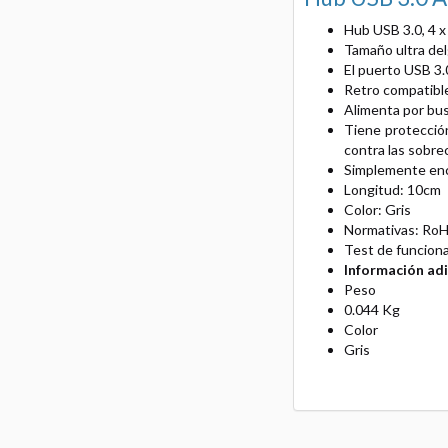
Hub USB 3.0, 4 
Tamaño ultra delg
El puerto USB 3.
Retro compatible
Alimenta por bus
Tiene protecció
contra las sobre
Simplemente ench
Longitud: 10cm
Color: Gris
Normativas: RoH
Test de funcion
Información adi
Peso
0.044 Kg
Color
Gris