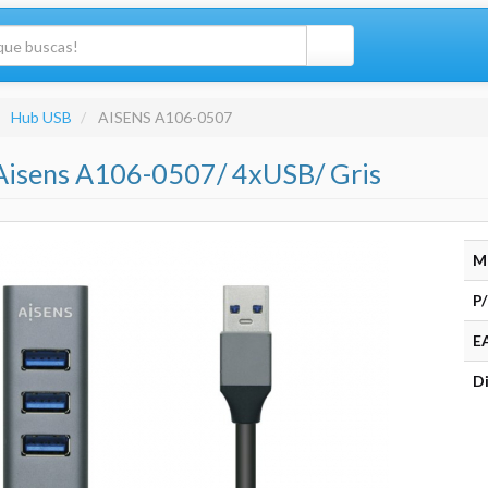
Hub USB
AISENS A106-0507
Aisens A106-0507/ 4xUSB/ Gris
M
P/
E
Di