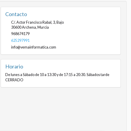
Contacto
C/. Actor Francisco Rabal, 3, Bajo
30600
Archena
,
Murcia
968674179
625297991
info@vemainformatica.com
Horario
De lunes a Sábado de 10 a 13:30 y de 17:15 a 20:30. Sábados tarde
CERRADO