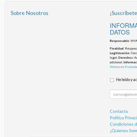
Sobre Nosotros
¡Suscríbete
INFORMA
DATOS
Responsable
: MYA
Finalidad
: Responde
Legitimación
: Con
legal;
Derechos
: A
adicional;
Informac
Política de Privacid
He leído y a
Contacto
Política Privac
Condiciones 
¿Quienes Som