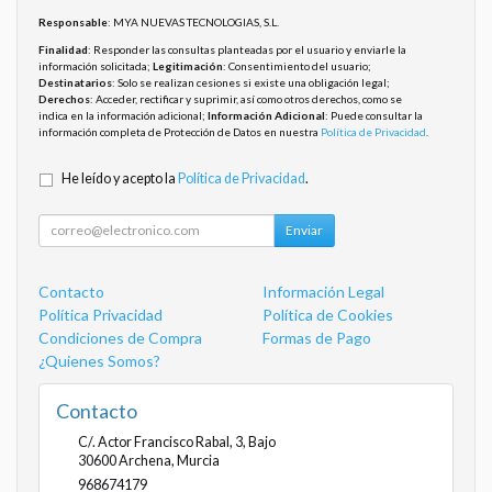
Responsable
: MYA NUEVAS TECNOLOGIAS, S.L.
Finalidad
: Responder las consultas planteadas por el usuario y enviarle la
información solicitada;
Legitimación
: Consentimiento del usuario;
Destinatarios
: Solo se realizan cesiones si existe una obligación legal;
Derechos
: Acceder, rectificar y suprimir, así como otros derechos, como se
indica en la información adicional;
Información Adicional
: Puede consultar la
información completa de Protección de Datos en nuestra
Política de Privacidad
.
He leído y acepto la
Política de Privacidad
.
Enviar
Contacto
Información Legal
Política Privacidad
Política de Cookies
Condiciones de Compra
Formas de Pago
¿Quienes Somos?
Contacto
C/. Actor Francisco Rabal, 3, Bajo
30600
Archena
,
Murcia
968674179