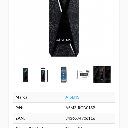
Marca:
AISENS
P/N:
ASM2-RGB013B
EAN:
8436574706116