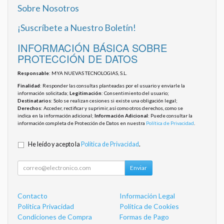
Sobre Nosotros
¡Suscríbete a Nuestro Boletín!
INFORMACIÓN BÁSICA SOBRE
PROTECCIÓN DE DATOS
Responsable
: MYA NUEVAS TECNOLOGIAS, S.L.
Finalidad
: Responder las consultas planteadas por el usuario y enviarle la
información solicitada;
Legitimación
: Consentimiento del usuario;
Destinatarios
: Solo se realizan cesiones si existe una obligación legal;
Derechos
: Acceder, rectificar y suprimir, así como otros derechos, como se
indica en la información adicional;
Información Adicional
: Puede consultar la
información completa de Protección de Datos en nuestra
Política de Privacidad
.
He leído y acepto la
Política de Privacidad
.
Enviar
Contacto
Información Legal
Política Privacidad
Política de Cookies
Condiciones de Compra
Formas de Pago