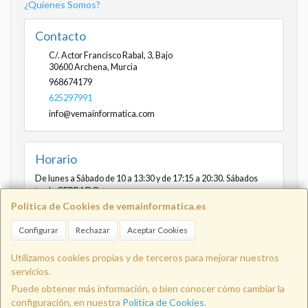
¿Quienes Somos?
Contacto
C/. Actor Francisco Rabal, 3, Bajo
30600
Archena
,
Murcia
968674179
625297991
info@vemainformatica.com
Horario
De lunes a Sábado de 10 a 13:30 y de 17:15 a 20:30. Sábados
tarde CERRADO
Política de Cookies de vemainformatica.es
Configurar
Rechazar
Aceptar Cookies
Info@vemainformatica.com
625
Utilizamos cookies propias y de terceros para mejorar nuestros
servicios.
Puede obtener más información, o bien conocer cómo cambiar la
29 79 91
configuración, en nuestra
Política de Cookies
.