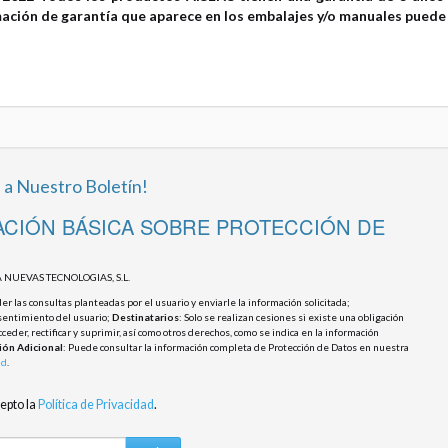
mación de garantía que aparece en los embalajes y/o manuales puede 
 a Nuestro Boletín!
CIÓN BÁSICA SOBRE PROTECCIÓN DE
 NUEVAS TECNOLOGIAS, S.L.
r las consultas planteadas por el usuario y enviarle la información solicitada;
sentimiento del usuario;
Destinatarios
: Solo se realizan cesiones si existe una obligación
cceder, rectificar y suprimir, así como otros derechos, como se indica en la información
ión Adicional
: Puede consultar la información completa de Protección de Datos en nuestra
ad
.
cepto la
Política de Privacidad
.