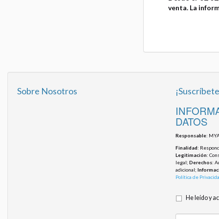
venta. La infor
Sobre Nosotros
¡Suscríbete
INFORMA
DATOS
Responsable
: MYA
Finalidad
: Responde
Legitimación
: Con
legal;
Derechos
: A
adicional;
Informac
Política de Privacid
He leído y a