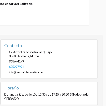
no estar actualizada.
Contacto
C/. Actor Francisco Rabal, 3, Bajo
30600
Archena
,
Murcia
968674179
625297991
info@vemainformatica.com
Horario
De lunes a Sábado de 10 a 13:30 y de 17:15 a 20:30. Sábados tarde
CERRADO