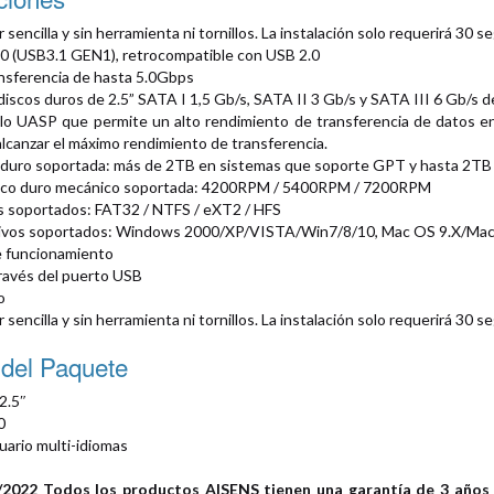
 sencilla y sin herramienta ni tornillos. La instalación solo requerirá 30 
0 (USB3.1 GEN1), retrocompatible con USB 2.0
nsferencia de hasta 5.0Gbps
iscos duros de 2.5” SATA I 1,5 Gb/s, SATA II 3 Gb/s y SATA III 6 Gb/s d
lo UASP que permite un alto rendimiento de transferencia de datos ent
lcanzar el máximo rendimiento de transferencia.
 duro soportada: más de 2TB en sistemas que soporte GPT y hasta 2TB 
isco duro mecánico soportada: 4200RPM / 5400RPM / 7200RPM
s soportados: FAT32 / NTFS / eXT2 / HFS
tivos soportados: Windows 2000/XP/VISTA/Win7/8/10, Mac OS 9.X/Mac
e funcionamiento
ravés del puerto USB
o
 sencilla y sin herramienta ni tornillos. La instalación solo requerirá 30 
 del Paquete
2.5″
0
uario multi-idiomas
/2022 Todos los productos AISENS tienen una garantía de 3 años 