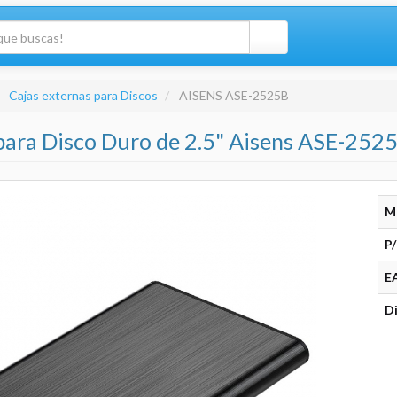
Cajas externas para Discos
AISENS ASE-2525B
para Disco Duro de 2.5" Aisens ASE-2525B
M
P/
E
Di