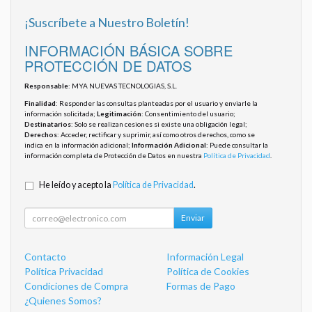
¡Suscríbete a Nuestro Boletín!
INFORMACIÓN BÁSICA SOBRE
PROTECCIÓN DE DATOS
Responsable
: MYA NUEVAS TECNOLOGIAS, S.L.
Finalidad
: Responder las consultas planteadas por el usuario y enviarle la
información solicitada;
Legitimación
: Consentimiento del usuario;
Destinatarios
: Solo se realizan cesiones si existe una obligación legal;
Derechos
: Acceder, rectificar y suprimir, así como otros derechos, como se
indica en la información adicional;
Información Adicional
: Puede consultar la
información completa de Protección de Datos en nuestra
Política de Privacidad
.
He leído y acepto la
Política de Privacidad
.
Enviar
Contacto
Información Legal
Política Privacidad
Política de Cookies
Condiciones de Compra
Formas de Pago
¿Quienes Somos?