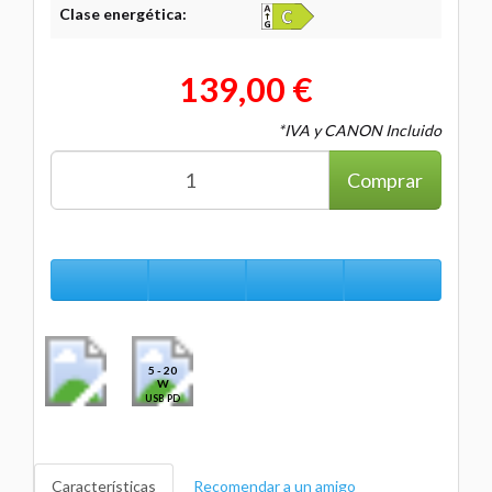
Clase energética:
139,00 €
*IVA y CANON Incluido
Comprar
5 - 20
W
USB PD
Características
Recomendar a un amigo