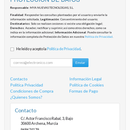
Responsable
: MYA NUEVAS TECNOLOGIAS, S.L.
Finalidad
: Responder las consultas planteadas por el usuario y enviarle la
información solicitada;
Legitimación
: Consentimiento del usuario;
Destinatarios
: Solo se realizan cesiones si existe una obligación legal;
Derechos
: Acceder, rectificar y suprimir, así como otros derechos, como se
indica en la información adicional;
Información Adicional
: Puede consultar la
información completa de Protección de Datos en nuestra
Política de Privacidad
.
He leído y acepto la
Política de Privacidad
.
Enviar
Contacto
Información Legal
Política Privacidad
Política de Cookies
Condiciones de Compra
Formas de Pago
¿Quienes Somos?
Contacto
C/. Actor Francisco Rabal, 3, Bajo
30600
Archena
,
Murcia
968674179