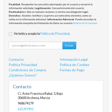
Finalidad
: Responder las consultas planteadas por el usuario y enviarle la
información solicitada;
Legitimación
: Consentimiento del usuario;
Destinatarios
: Solo se realizan cesiones si existe una obligación legal;
Derechos
: Acceder, rectificar y suprimir, así como otros derechos, como se
indica en la información adicional;
Información Adicional
: Puede consultar la
información completa de Protección de Datos en nuestra
Política de Privacidad
.
He leído y acepto la
Política de Privacidad
.
Enviar
Contacto
Información Legal
Política Privacidad
Política de Cookies
Condiciones de Compra
Formas de Pago
¿Quienes Somos?
Contacto
C/. Actor Francisco Rabal, 3, Bajo
30600
Archena
,
Murcia
968674179
625297991