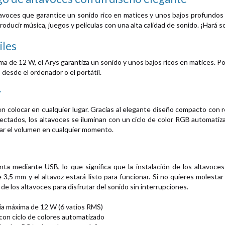
avoces que garantice un sonido rico en matices y unos bajos profundos p
oducir música, juegos y películas con una alta calidad de sonido. ¡Hará so
iles
 de 12 W, el Arys garantiza un sonido y unos bajos ricos en matices. Pod
 desde el ordenador o el portátil.
r
n colocar en cualquier lugar. Gracias al elegante diseño compacto con r
ectados, los altavoces se iluminan con un ciclo de color RGB automatiza
tar el volumen en cualquier momento.
nta mediante USB, lo que significa que la instalación de los altavoc
 3,5 mm y el altavoz estará listo para funcionar. Si no quieres molest
l de los altavoces para disfrutar del sonido sin interrupciones.
ia máxima de 12 W (6 vatios RMS)
con ciclo de colores automatizado