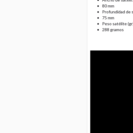
80 mm
Profundidad de s
75 mm
Peso satélite (gr
288 gramos