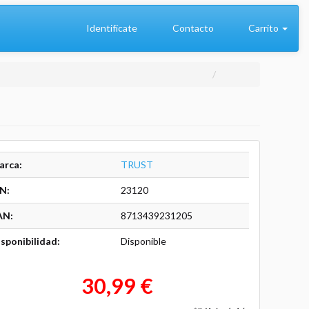
Identifícate
Contacto
Carrito
arca:
TRUST
N:
23120
AN:
8713439231205
sponibilidad:
Disponible
30,99 €