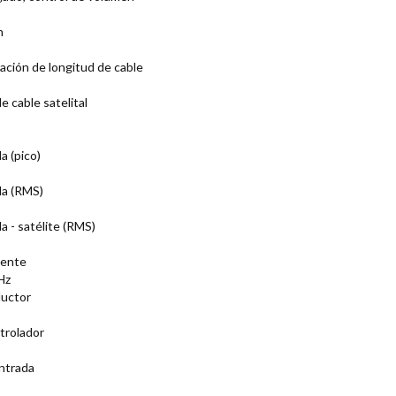
n
ación de longitud de cable
e cable satelital
a (pico)
da (RMS)
a - satélite (RMS)
uente
Hz
ductor
trolador
ntrada