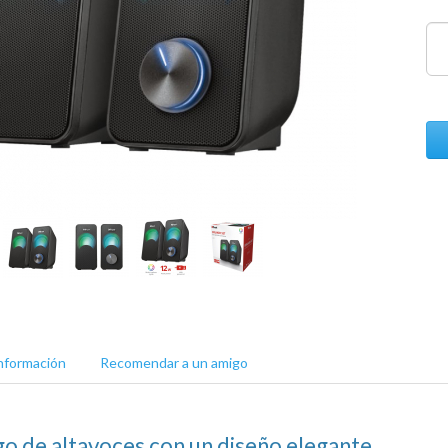
nformación
Recomendar a un amigo
o de altavoces con un diseño elegante