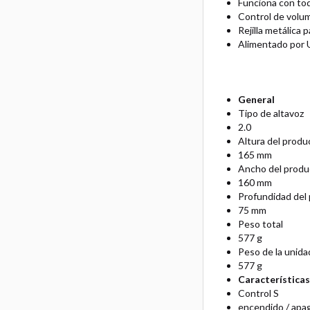
Funciona con to
Control de volum
Rejilla metálica 
Alimentado por U
General
Tipo de altavoz
2.0
Altura del produ
165 mm
Ancho del produc
160 mm
Profundidad del 
75 mm
Peso total
577 g
Peso de la unidad
577 g
Características
Control S
encendido / apa