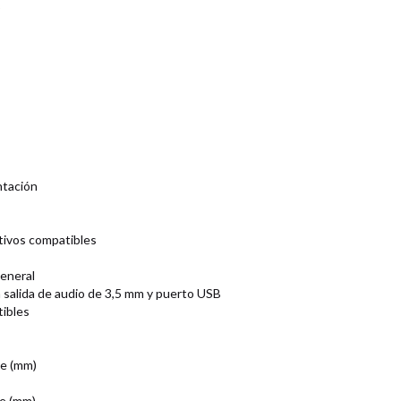
o
ntación
tivos compatibles
eneral
n salida de audio de 3,5 mm y puerto USB
ibles
te (mm)
te (mm)