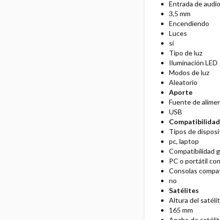
Entrada de audi
3,5 mm
Encendiendo
Luces
sí
Tipo de luz
Iluminación LED
Modos de luz
Aleatorio
Aporte
Fuente de alime
USB
Compatibilidad
Tipos de disposi
pc, laptop
Compatibilidad g
PC o portátil co
Consolas compat
no
Satélites
Altura del satéli
165 mm
Ancho de satéli