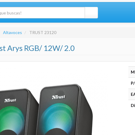
Altavoces
TRUST 23120
st Arys RGB/ 12W/ 2.0
M
P/
E
Di