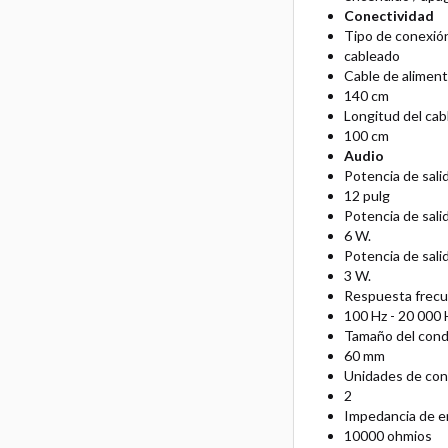
Conectividad
Tipo de conexió
cableado
Cable de aliment
140 cm
Longitud del cabl
100 cm
Audio
Potencia de salid
12 pulg
Potencia de sali
6 W.
Potencia de salid
3 W.
Respuesta frec
100 Hz - 20 000 
Tamaño del con
60 mm
Unidades de con
2
Impedancia de e
10000 ohmios