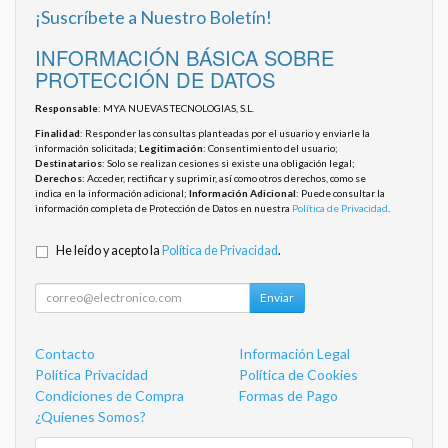
¡Suscríbete a Nuestro Boletín!
INFORMACIÓN BÁSICA SOBRE
PROTECCIÓN DE DATOS
Responsable
: MYA NUEVAS TECNOLOGIAS, S.L.
Finalidad
: Responder las consultas planteadas por el usuario y enviarle la
información solicitada;
Legitimación
: Consentimiento del usuario;
Destinatarios
: Solo se realizan cesiones si existe una obligación legal;
Derechos
: Acceder, rectificar y suprimir, así como otros derechos, como se
indica en la información adicional;
Información Adicional
: Puede consultar la
información completa de Protección de Datos en nuestra
Política de Privacidad
.
He leído y acepto la
Política de Privacidad
.
Enviar
Contacto
Información Legal
Política Privacidad
Política de Cookies
Condiciones de Compra
Formas de Pago
¿Quienes Somos?