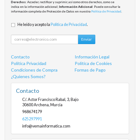
Derechos
: Acceder, rectificar y suprimir, así como otros derechos, como se
indica en la información adicional;
Información Adicional
: Puede consultar la
información completa de Protección de Datos en nuestra
Política de Privacidad
.
He leído y acepto la
Política de Privacidad
.
Enviar
Contacto
Información Legal
Política Privacidad
Política de Cookies
Condiciones de Compra
Formas de Pago
¿Quienes Somos?
Contacto
C/. Actor Francisco Rabal, 3, Bajo
30600
Archena
,
Murcia
968674179
625297991
info@vemainformatica.com