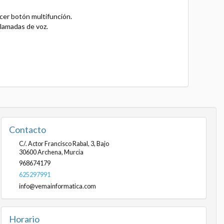
cer botón multifunción.
llamadas de voz.
Contacto
C/. Actor Francisco Rabal, 3, Bajo
30600
Archena
,
Murcia
968674179
625297991
info@vemainformatica.com
Horario