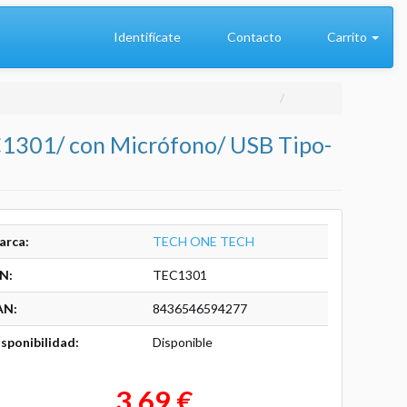
Identifícate
Contacto
Carrito
C1301/ con Micrófono/ USB Tipo-
arca:
TECH ONE TECH
N:
TEC1301
AN:
8436546594277
sponibilidad:
Disponible
3,69 €