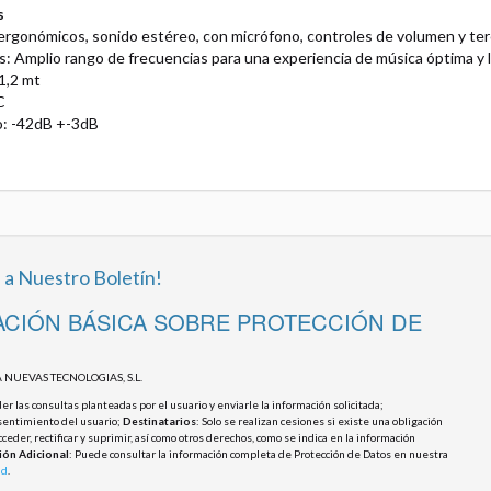
s
ergonómicos, sonido estéreo, con micrófono, controles de volumen y ter
s: Amplio rango de frecuencias para una experiencia de música óptima y 
1,2 mt
C
o: -42dB +-3dB
 a Nuestro Boletín!
CIÓN BÁSICA SOBRE PROTECCIÓN DE
 NUEVAS TECNOLOGIAS, S.L.
r las consultas planteadas por el usuario y enviarle la información solicitada;
sentimiento del usuario;
Destinatarios
: Solo se realizan cesiones si existe una obligación
cceder, rectificar y suprimir, así como otros derechos, como se indica en la información
ión Adicional
: Puede consultar la información completa de Protección de Datos en nuestra
ad
.