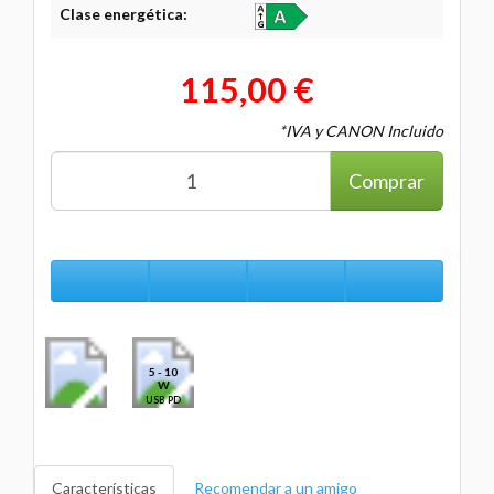
Clase energética:
115,00 €
*IVA y CANON Incluido
Comprar
5 - 10
W
USB PD
Características
Recomendar a un amigo