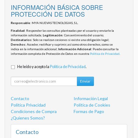
INFORMACIÓN BÁSICA SOBRE
PROTECCIÓN DE DATOS
Responsable
: MYA NUEVAS TECNOLOGIAS, S.L.
Finalidad
: Responder las consultas planteadas por el usuario y enviarle la
información solicitada;
Legitimación
: Consentimiento del usuario;
Destinatarios
: Solo se realizan cesiones si existe una obligación legal;
Derechos
: Acceder, rectificar y suprimir, así como otros derechos, como se
indica en la información adicional;
Información Adicional
: Puede consultar la
información completa de Protección de Datos en nuestra
Política de Privacidad
.
He leído y acepto la
Política de Privacidad
.
Enviar
Contacto
Información Legal
Política Privacidad
Política de Cookies
Condiciones de Compra
Formas de Pago
¿Quienes Somos?
Contacto