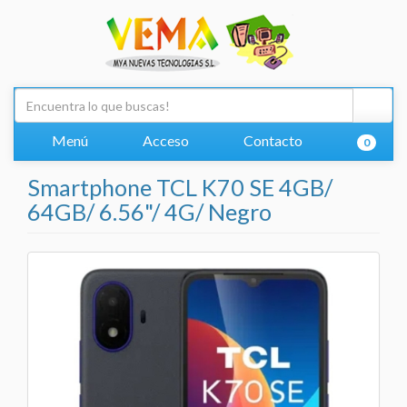
Menú
Acceso
Contacto
0
Smartphone TCL K70 SE 4GB/
64GB/ 6.56"/ 4G/ Negro