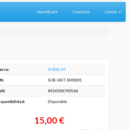
Identifícate
Contacto
Carrito
arca:
SUBBLIM
N:
SUB-KBT-SM0001
AN:
8436586740566
sponibilidad:
Disponible
15,00 €