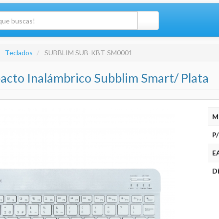
Teclados
SUBBLIM SUB-KBT-SM0001
cto Inalámbrico Subblim Smart/ Plata
M
P/
E
Di