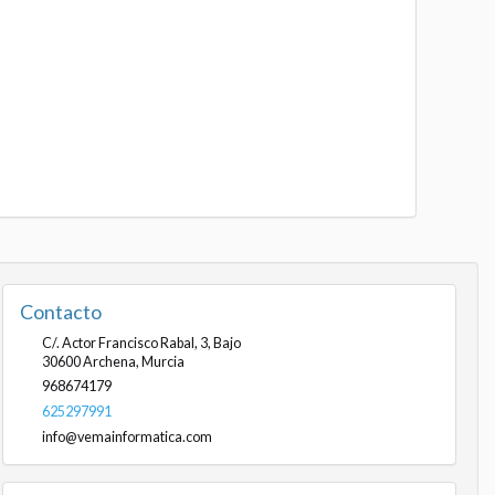
Contacto
C/. Actor Francisco Rabal, 3, Bajo
30600
Archena
,
Murcia
968674179
625297991
info@vemainformatica.com