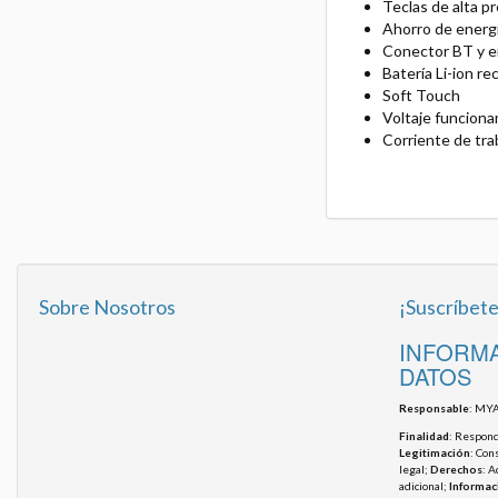
Teclas de alta pr
Ahorro de energ
Conector BT y 
Batería Li-ion re
Soft Touch
Voltaje funciona
Corriente de tra
Sobre Nosotros
¡Suscríbete
INFORMA
DATOS
Responsable
: MYA
Finalidad
: Responde
Legitimación
: Con
legal;
Derechos
: A
adicional;
Informac