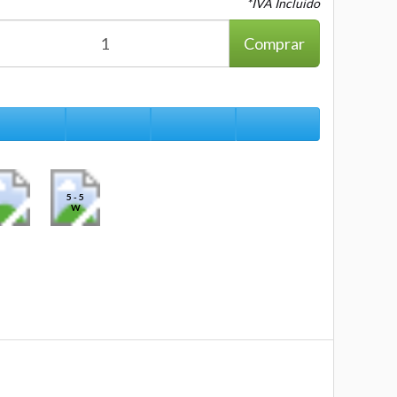
*IVA Incluido
Comprar
5 - 5
W