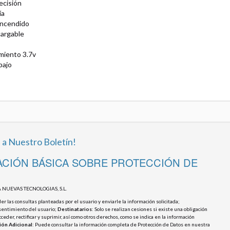
ecisión
ía
encendido
cargable
miento 3.7v
bajo
 a Nuestro Boletín!
CIÓN BÁSICA SOBRE PROTECCIÓN DE
 NUEVAS TECNOLOGIAS, S.L.
r las consultas planteadas por el usuario y enviarle la información solicitada;
sentimiento del usuario;
Destinatarios
: Solo se realizan cesiones si existe una obligación
cceder, rectificar y suprimir, así como otros derechos, como se indica en la información
ión Adicional
: Puede consultar la información completa de Protección de Datos en nuestra