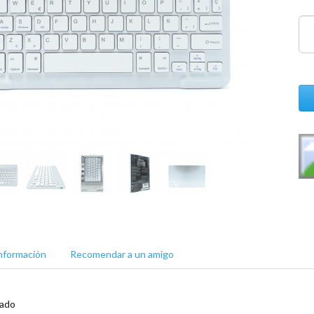
nformación
Recomendar a un amigo
gado