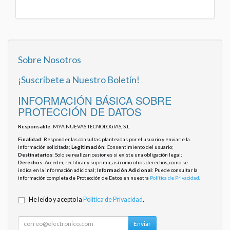
Sobre Nosotros
¡Suscríbete a Nuestro Boletín!
INFORMACIÓN BÁSICA SOBRE
PROTECCIÓN DE DATOS
Responsable
: MYA NUEVAS TECNOLOGIAS, S.L.
Finalidad
: Responder las consultas planteadas por el usuario y enviarle la
información solicitada;
Legitimación
: Consentimiento del usuario;
Destinatarios
: Solo se realizan cesiones si existe una obligación legal;
Derechos
: Acceder, rectificar y suprimir, así como otros derechos, como se
indica en la información adicional;
Información Adicional
: Puede consultar la
información completa de Protección de Datos en nuestra
Política de Privacidad
.
He leído y acepto la
Política de Privacidad
.
Enviar