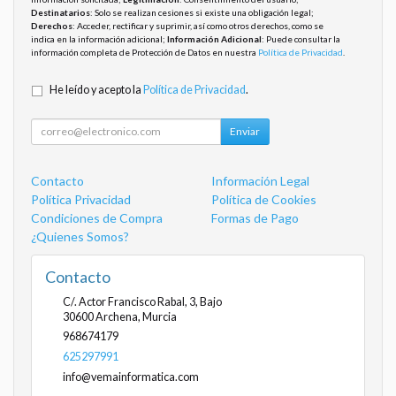
Destinatarios
: Solo se realizan cesiones si existe una obligación legal;
Derechos
: Acceder, rectificar y suprimir, así como otros derechos, como se
indica en la información adicional;
Información Adicional
: Puede consultar la
información completa de Protección de Datos en nuestra
Política de Privacidad
.
He leído y acepto la
Política de Privacidad
.
Enviar
Contacto
Información Legal
Política Privacidad
Política de Cookies
Condiciones de Compra
Formas de Pago
¿Quienes Somos?
Contacto
C/. Actor Francisco Rabal, 3, Bajo
30600
Archena
,
Murcia
968674179
625297991
info@vemainformatica.com