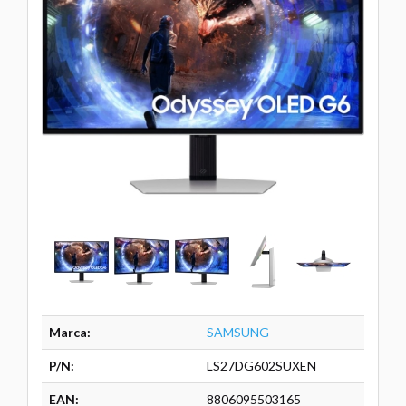
Marca:
SAMSUNG
P/N:
LS27DG602SUXEN
EAN:
8806095503165