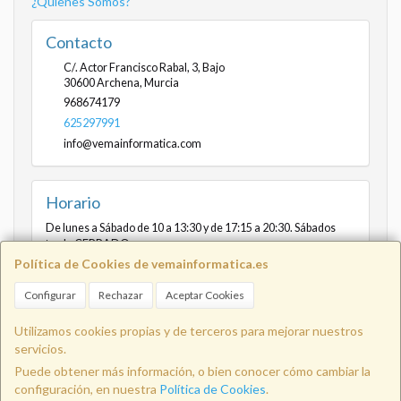
¿Quienes Somos?
Contacto
C/. Actor Francisco Rabal, 3, Bajo
30600
Archena
,
Murcia
968674179
625297991
info@vemainformatica.com
Horario
De lunes a Sábado de 10 a 13:30 y de 17:15 a 20:30. Sábados
tarde CERRADO
Política de Cookies de vemainformatica.es
Configurar
Rechazar
Aceptar Cookies
Info@vemainformatica.com
625
Utilizamos cookies propias y de terceros para mejorar nuestros
servicios.
Puede obtener más información, o bien conocer cómo cambiar la
29 79 91
configuración, en nuestra
Política de Cookies
.