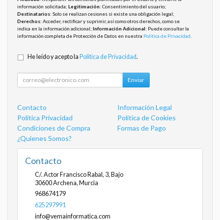
información solicitada;
Legitimación
: Consentimiento del usuario;
Destinatarios
: Solo se realizan cesiones si existe una obligación legal;
Derechos
: Acceder, rectificar y suprimir, así como otros derechos, como se
indica en la información adicional;
Información Adicional
: Puede consultar la
información completa de Protección de Datos en nuestra
Política de Privacidad
.
He leído y acepto la
Política de Privacidad
.
Enviar
Contacto
Información Legal
Política Privacidad
Política de Cookies
Condiciones de Compra
Formas de Pago
¿Quienes Somos?
Contacto
C/. Actor Francisco Rabal, 3, Bajo
30600
Archena
,
Murcia
968674179
625297991
info@vemainformatica.com