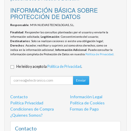
INFORMACIÓN BÁSICA SOBRE
PROTECCIÓN DE DATOS
Responsable
: MYA NUEVAS TECNOLOGIAS, S.L.
Finalidad
: Responder las consultas planteadas por el usuario y enviarle la
información solicitada;
Legitimación
: Consentimiento del usuario;
Destinatarios
: Solo se realizan cesiones si existe una obligación legal;
Derechos
: Acceder, rectificar y suprimir, así como otros derechos, como se
indica en la información adicional;
Información Adicional
: Puede consultar la
información completa de Protección de Datos en nuestra
Política de Privacidad
.
He leído y acepto la
Política de Privacidad
.
Enviar
Contacto
Información Legal
Política Privacidad
Política de Cookies
Condiciones de Compra
Formas de Pago
¿Quienes Somos?
Contacto