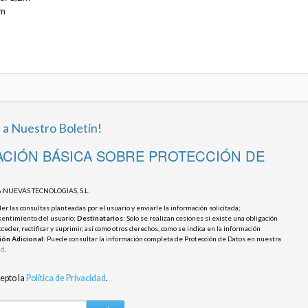
mm
 a Nuestro Boletín!
CIÓN BÁSICA SOBRE PROTECCIÓN DE
 NUEVAS TECNOLOGIAS, S.L.
r las consultas planteadas por el usuario y enviarle la información solicitada;
sentimiento del usuario;
Destinatarios
: Solo se realizan cesiones si existe una obligación
cceder, rectificar y suprimir, así como otros derechos, como se indica en la información
ión Adicional
: Puede consultar la información completa de Protección de Datos en nuestra
ad
.
cepto la
Política de Privacidad
.