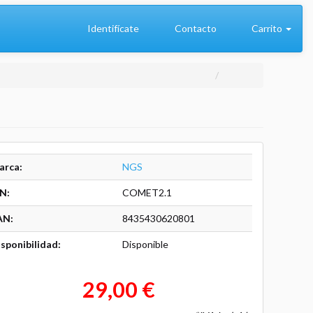
Identifícate
Contacto
Carrito
arca:
NGS
N:
COMET2.1
AN:
8435430620801
sponibilidad:
Disponible
29,00 €