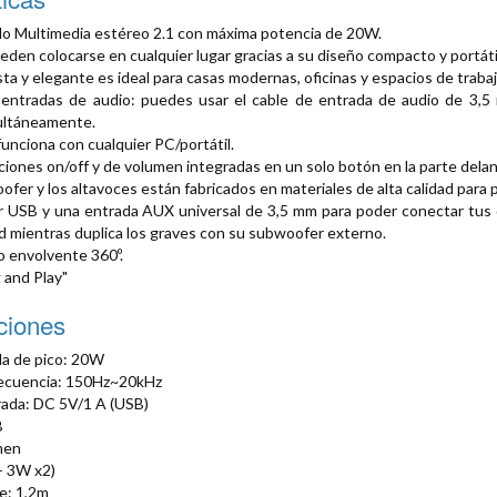
do Multimedia estéreo 2.1 con máxima potencia de 20W.
eden colocarse en cualquier lugar gracias a su diseño compacto y portátil
sta y elegante es ideal para casas modernas, oficinas y espacios de trabaj
entradas de audio: puedes usar el cable de entrada de audio de 3,5
multáneamente.
funciona con cualquier PC/portátil.
nciones on/off y de volumen integradas en un solo botón en la parte dela
oofer y los altavoces están fabricados en materiales de alta calidad para
 USB y una entrada AUX universal de 3,5 mm para poder conectar tus di
 mientras duplica los graves con su subwoofer externo.
o envolvente 360º.
 and Play"
ciones
da de pico: 20W
ecuencia: 150Hz~20kHz
rada: DC 5V/1 A (USB)
B
umen
 3W x2)
le: 1,2m