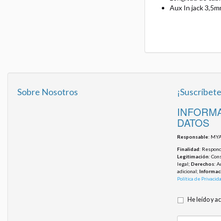
Aux In jack 3,5
Sobre Nosotros
¡Suscríbete
INFORMA
DATOS
Responsable
: MYA
Finalidad
: Responde
Legitimación
: Con
legal;
Derechos
: A
adicional;
Informac
Política de Privacid
He leído y a