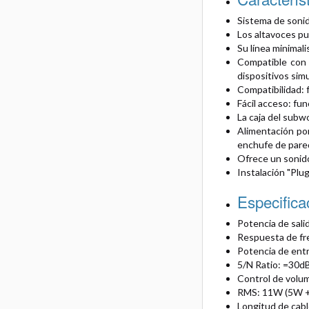
Sistema de soni
Los altavoces pu
Su línea minimali
Compatible con 
dispositivos si
Compatibilidad: 
Fácil acceso: fu
La caja del subw
Alimentación por
enchufe de pared
Ofrece un sonid
Instalación "Plug
Especifica
Potencia de sali
Respuesta de fr
Potencia de ent
5/N Ratio: =30d
Control de vol
RMS: 11W (5W +
Longitud de cab