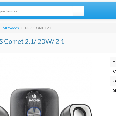
Altavoces
NGS COMET2.1
S Comet 2.1/ 20W/ 2.1
M
P/
E
Di