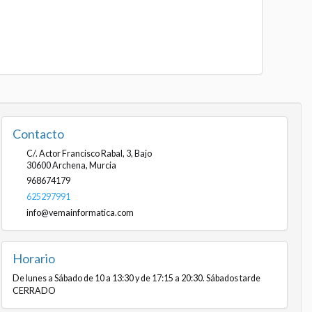
Contacto
C/. Actor Francisco Rabal, 3, Bajo
30600
Archena
,
Murcia
968674179
625297991
info@vemainformatica.com
Horario
De lunes a Sábado de 10 a 13:30 y de 17:15 a 20:30. Sábados tarde
CERRADO