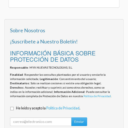
Sobre Nosotros
¡Suscríbete a Nuestro Boletín!
INFORMACIÓN BÁSICA SOBRE
PROTECCIÓN DE DATOS
Responsable
: MYA NUEVAS TECNOLOGIAS, S.L.
Finalidad
: Responder las consultas planteadas por el usuario y enviarle la
información solicitada;
Legitimación
: Consentimiento del usuario;
Destinatarios
: Solo se realizan cesiones si existe una obligación legal;
Derechos
: Acceder, rectificar y suprimir, así como otros derechos, como se
indica en la información adicional;
Información Adicional
: Puede consultar la
información completa de Protección de Datos en nuestra
Política de Privacidad
.
He leído y acepto la
Política de Privacidad
.
Enviar