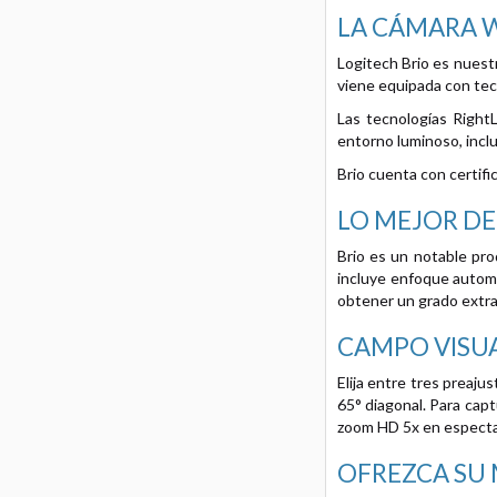
LA CÁMARA W
Logitech Brio es nuestr
viene equipada con tec
Las tecnologías Right
entorno luminoso, inclu
Brio cuenta con certifi
LO MEJOR DE
Brio es un notable pro
incluye enfoque automá
obtener un grado extraor
CAMPO VISU
Elija entre tres preaju
65° diagonal. Para capt
zoom HD 5x en especta
OFREZCA SU