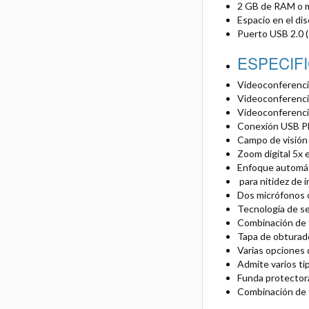
2 GB de RAM o 
Espacio en el di
Puerto USB 2.0 (
ESPECIF
Videoconferencia
Videoconferencia
Videoconferencia
Conexión USB Pl
Campo de visión 
Zoom digital 5x 
Enfoque automá
para nitidez de i
Dos micrófonos o
Tecnología de se
Combinación de
Tapa de obturad
Varias opciones d
Admite varios ti
Funda protector
Combinación de f