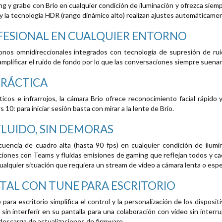
 y grabe con Brio en cualquier condición de iluminación y ofrezca siempr
 y la tecnología HDR (rango dinámico alto) realizan ajustes automáticam
FESIONAL EN CUALQUIER ENTORNO
onos omnidireccionales integrados con tecnología de supresión de ru
amplificar el ruido de fondo por lo que las conversaciones siempre suenan
PRÁCTICA
cos e infrarrojos, la cámara Brio ofrece reconocimiento facial rápido 
0: para iniciar sesión basta con mirar a la lente de Brio.
LUIDO, SIN DEMORAS
uencia de cuadro alta (hasta 90 fps) en cualquier condición de ilumin
iones con Teams y fluidas emisiones de gaming que reflejan todos y c
cualquier situación que requiera un stream de vídeo a cámara lenta o espe
AL CON TUNE PARA ESCRITORIO
 para escritorio simplifica el control y la personalización de los dispos
 sin interferir en su pantalla para una colaboración con vídeo sin inte
a descarga de actualizaciones de firmware.