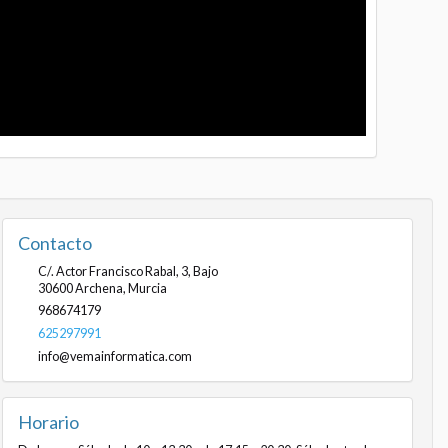
Contacto
C/. Actor Francisco Rabal, 3, Bajo
30600
Archena
,
Murcia
968674179
625297991
info@vemainformatica.com
Horario