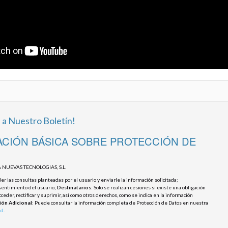
 a Nuestro Boletín!
CIÓN BÁSICA SOBRE PROTECCIÓN DE
 NUEVAS TECNOLOGIAS, S.L.
r las consultas planteadas por el usuario y enviarle la información solicitada;
sentimiento del usuario;
Destinatarios
: Solo se realizan cesiones si existe una obligación
cceder, rectificar y suprimir, así como otros derechos, como se indica en la información
ión Adicional
: Puede consultar la información completa de Protección de Datos en nuestra
ad
.