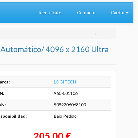
Identifícate
Contacto
Carrito
 Automático/ 4096 x 2160 Ultra
arca:
LOGITECH
N:
960-001106
AN:
5099206068100
sponibilidad:
Bajo Pedido
205,00 €