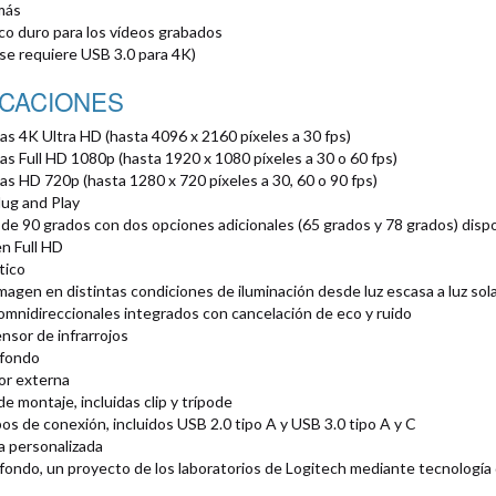
más
sco duro para los vídeos grabados
se requiere USB 3.0 para 4K)
ICACIONES
s 4K Ultra HD (hasta 4096 x 2160 píxeles a 30 fps)
s Full HD 1080p (hasta 1920 x 1080 píxeles a 30 o 60 fps)
s HD 720p (hasta 1280 x 720 píxeles a 30, 60 o 90 fps)
ug and Play
de 90 grados con dos opciones adicionales (65 grados y 78 grados) disp
en Full HD
tico
magen en distintas condiciones de iluminación desde luz escasa a luz sola
mnidireccionales integrados con cancelación de eco y ruido
nsor de infrarrojos
 fondo
or externa
e montaje, incluidas clip y trípode
pos de conexión, incluidos USB 2.0 tipo A y USB 3.0 tipo A y C
a personalizada
ondo, un proyecto de los laboratorios de Logitech mediante tecnología