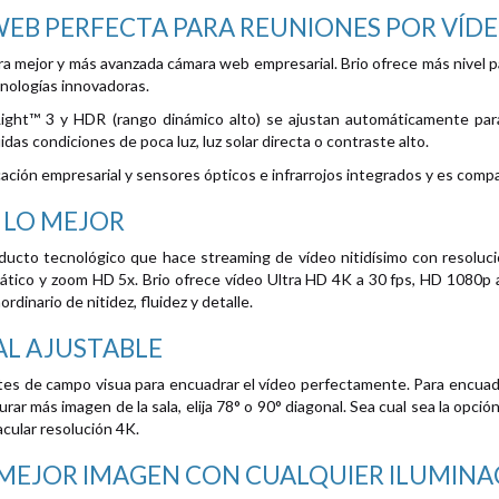
EB PERFECTA PARA REUNIONES POR VÍD
a mejor y más avanzada cámara web empresarial. Brio ofrece más nivel pa
nologías innovadoras.
Light™ 3 y HDR (rango dinámico alto) se ajustan automáticamente par
idas condiciones de poca luz, luz solar directa o contraste alto.
cación empresarial y sensores ópticos e infrarrojos integrados y es com
 LO MEJOR
ducto tecnológico que hace streaming de vídeo nitidísimo con resolución
tico y zoom HD 5x. Brio ofrece vídeo Ultra HD 4K a 30 fps, HD 1080p a 
dinario de nitidez, fluidez y detalle.
AL AJUSTABLE
stes de campo visua para encuadrar el vídeo perfectamente. Para encuadr
urar más imagen de la sala, elija 78° o 90° diagonal. Sea cual sea la opci
cular resolución 4K.
 MEJOR IMAGEN CON CUALQUIER ILUMINA