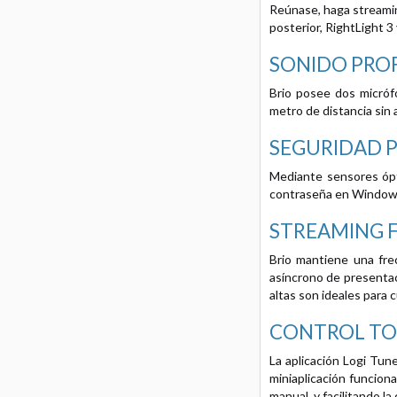
Reúnase, haga streaming
posterior, RightLight 3
SONIDO PRO
Brio posee dos micróf
metro de distancia sin 
SEGURIDAD 
Mediante sensores ópti
contraseña en Windows 1
STREAMING F
Brio mantiene una frec
asíncrono de presentac
altas son ideales para 
CONTROL TOT
La aplicación Logi Tune
miniaplicación funciona
manual, y facilitando l