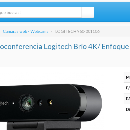
Camaras web - Webcams
LOGITECH 960-001106
conferencia Logitech Brío 4K/ Enfoque
M
P/
E
Di