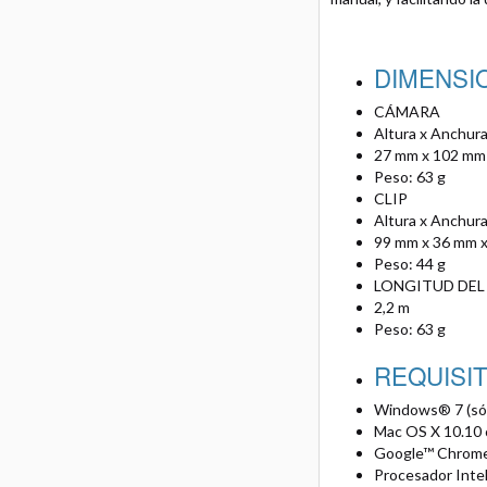
DIMENSI
CÁMARA
Altura x Anchura
27 mm x 102 mm
Peso: 63 g
CLIP
Altura x Anchura
99 mm x 36 mm 
Peso: 44 g
LONGITUD DEL
2,2 m
Peso: 63 g
REQUISI
Windows® 7 (só
Mac OS X 10.10 
Google™ Chromeb
Procesador Inte