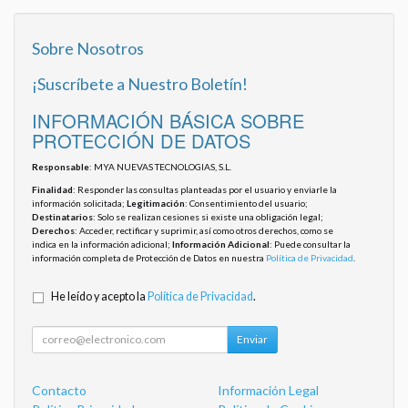
Sobre Nosotros
¡Suscríbete a Nuestro Boletín!
INFORMACIÓN BÁSICA SOBRE
PROTECCIÓN DE DATOS
Responsable
: MYA NUEVAS TECNOLOGIAS, S.L.
Finalidad
: Responder las consultas planteadas por el usuario y enviarle la
información solicitada;
Legitimación
: Consentimiento del usuario;
Destinatarios
: Solo se realizan cesiones si existe una obligación legal;
Derechos
: Acceder, rectificar y suprimir, así como otros derechos, como se
indica en la información adicional;
Información Adicional
: Puede consultar la
información completa de Protección de Datos en nuestra
Política de Privacidad
.
He leído y acepto la
Política de Privacidad
.
Enviar
Contacto
Información Legal