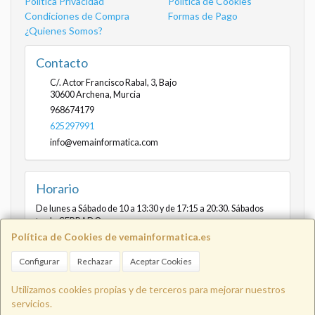
Política Privacidad
Política de Cookies
Condiciones de Compra
Formas de Pago
¿Quienes Somos?
Contacto
C/. Actor Francisco Rabal, 3, Bajo
30600
Archena
,
Murcia
968674179
625297991
info@vemainformatica.com
Horario
De lunes a Sábado de 10 a 13:30 y de 17:15 a 20:30. Sábados
tarde CERRADO
Política de Cookies de vemainformatica.es
Configurar
Rechazar
Aceptar Cookies
Info@vemainformatica.com
625
Utilizamos cookies propias y de terceros para mejorar nuestros
servicios.