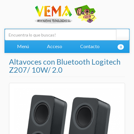
Menú
Acceso
Contacto
0
Altavoces con Bluetooth Logitech
Z207/ 10W/ 2.0