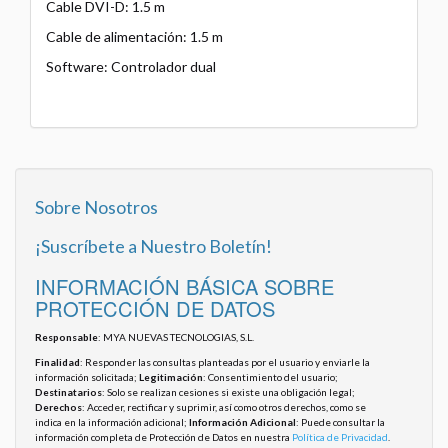
Cable DVI-D: 1.5 m
Cable de alimentación: 1.5 m
Software: Controlador dual
Sobre Nosotros
¡Suscríbete a Nuestro Boletín!
INFORMACIÓN BÁSICA SOBRE
PROTECCIÓN DE DATOS
Responsable
: MYA NUEVAS TECNOLOGIAS, S.L.
Finalidad
: Responder las consultas planteadas por el usuario y enviarle la
información solicitada;
Legitimación
: Consentimiento del usuario;
Destinatarios
: Solo se realizan cesiones si existe una obligación legal;
Derechos
: Acceder, rectificar y suprimir, así como otros derechos, como se
indica en la información adicional;
Información Adicional
: Puede consultar la
información completa de Protección de Datos en nuestra
Política de Privacidad
.