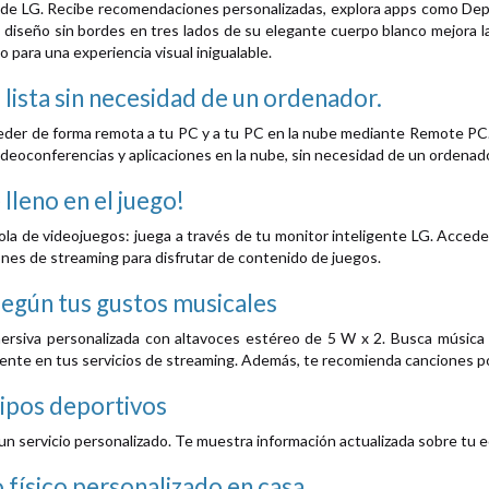
s de LG. Recibe recomendaciones personalizadas, explora apps como Depo
El diseño sin bordes en tres lados de su elegante cuerpo blanco mejora 
o para una experiencia visual inigualable.
 lista sin necesidad de un ordenador.
er de forma remota a tu PC y a tu PC en la nube mediante Remote PC. Es
ideoconferencias y aplicaciones en la nube, sin necesidad de un ordenado
lleno en el juego!
la de videojuegos: juega a través de tu monitor inteligente LG. Acced
ones de streaming para disfrutar de contenido de juegos.
egún tus gustos musicales
mersiva personalizada con altavoces estéreo de 5 W x 2. Busca música
nte en tus servicios de streaming. Además, te recomienda canciones p
uipos deportivos
n servicio personalizado. Te muestra información actualizada sobre tu eq
físico personalizado en casa