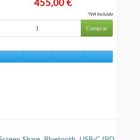
455,00 €
*IVA Incluido
Comprar
 Screen Share, Bluetooth, USB-C (PD