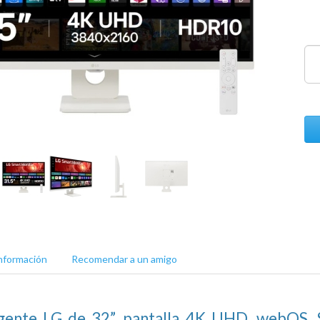
nformación
Recomendar a un amigo
igente LG de 32”, pantalla 4K UHD, webOS,