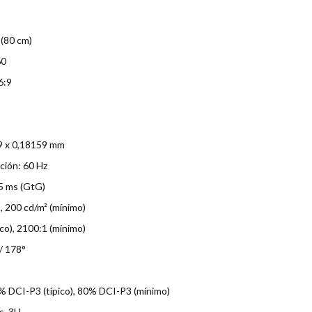
(80 cm)
60
6:9
59 x 0,18159 mm
ción: 60 Hz
5 ms (GtG)
o), 200 cd/m² (mínimo)
co), 2100:1 (mínimo)
/ 178°
% DCI-P3 (típico), 80% DCI-P3 (mínimo)
s, 3H