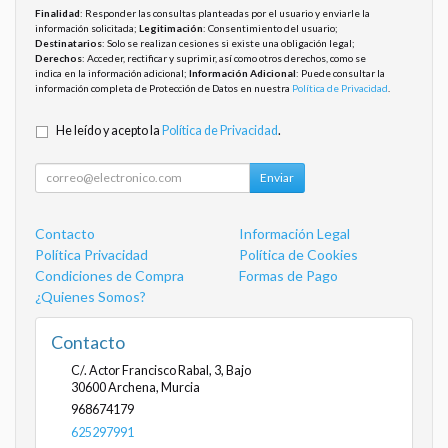
Finalidad
: Responder las consultas planteadas por el usuario y enviarle la
información solicitada;
Legitimación
: Consentimiento del usuario;
Destinatarios
: Solo se realizan cesiones si existe una obligación legal;
Derechos
: Acceder, rectificar y suprimir, así como otros derechos, como se
indica en la información adicional;
Información Adicional
: Puede consultar la
información completa de Protección de Datos en nuestra
Política de Privacidad
.
He leído y acepto la
Política de Privacidad
.
Enviar
Contacto
Información Legal
Política Privacidad
Política de Cookies
Condiciones de Compra
Formas de Pago
¿Quienes Somos?
Contacto
C/. Actor Francisco Rabal, 3, Bajo
30600
Archena
,
Murcia
968674179
625297991