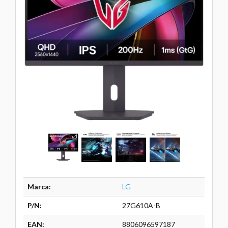
Marca:
LG
P/N:
27G610A-B
EAN:
8806096597187