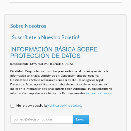
Sobre Nosotros
¡Suscríbete a Nuestro Boletín!
INFORMACIÓN BÁSICA SOBRE
PROTECCIÓN DE DATOS
Responsable
: MYA NUEVAS TECNOLOGIAS, S.L.
Finalidad
: Responder las consultas planteadas por el usuario y enviarle la
información solicitada;
Legitimación
: Consentimiento del usuario;
Destinatarios
: Solo se realizan cesiones si existe una obligación legal;
Derechos
: Acceder, rectificar y suprimir, así como otros derechos, como se
indica en la información adicional;
Información Adicional
: Puede consultar la
información completa de Protección de Datos en nuestra
Política de Privacidad
.
He leído y acepto la
Política de Privacidad
.
Enviar