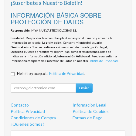
¡Suscríbete a Nuestro Boletín!
INFORMACIÓN BÁSICA SOBRE
PROTECCIÓN DE DATOS
Responsable
: MYA NUEVAS TECNOLOGIAS, S.L.
Finalidad
: Responder las consultas planteadas por el usuario y enviarle la
información solicitada;
Legitimación
: Consentimiento del usuario;
Destinatarios
: Solo se realizan cesiones si existe una obligación legal;
Derechos
: Acceder, rectificar y suprimir, así como otros derechos, como se
indica en la información adicional;
Información Adicional
: Puede consultar la
información completa de Protección de Datos en nuestra
Política de Privacidad
.
He leído y acepto la
Política de Privacidad
.
Enviar
Contacto
Información Legal
Política Privacidad
Política de Cookies
Condiciones de Compra
Formas de Pago
¿Quienes Somos?