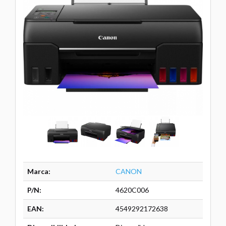
Marca:
CANON
P/N:
4620C006
EAN:
4549292172638